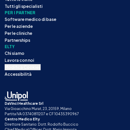
Tutti gli specialisti
PER I PARTNER
Software medico di base
Per le aziende
Per le cliniche
Partnerships
ELTY
Chi siamo
Lavora con noi
Modifica Cookies
Accessibilità
DaVinci Healthcare Srl
Via Gioacchino Murat, 23, 20159, Milano
Partita IVA 03740811207 e CF 10435390967
Centro Medico Elty
Direttore Sanitario: Dott. Rodolfo Buccico
Chief Medical Officer: Dott. Mario Improta