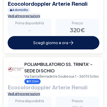
Ecocolordoppler Arterie Renali
A domicilio
Vedi altre prestazioni
Prima disponibilità
Prezzo
-
320€
Scegli giorno e ora
POLIAMBULATORIO SS. TRINITA' -
SEDE DI SCHIO
Via Santa Bernadette Soubirous 1 - 36015 Schio
9.0 km
Ecocolordoppler Arterie Renali
Vedi altre prestazioni
Prima disponibilità
Prezzo