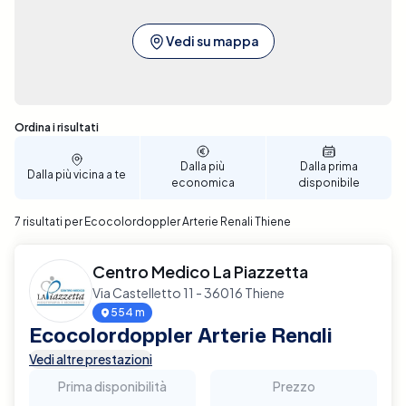
Vedi su mappa
Sono stati trovati 7 risultati
Ordina i risultati
Dalla più
Dalla prima
Dalla più vicina a te
economica
disponibile
7 risultati per Ecocolordoppler Arterie Renali Thiene
Centro Medico La Piazzetta
Via Castelletto 11 - 36016 Thiene
554 m
Ecocolordoppler Arterie Renali
Vedi altre prestazioni
Prima disponibilità
Prezzo