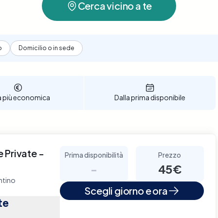
Cerca vicino a te
o
Domicilio o in sede
a più economica
Dalla prima disponibile
 Private -
Prima disponibilità
Prezzo
-
45€
ntino
Scegli giorno e ora
te