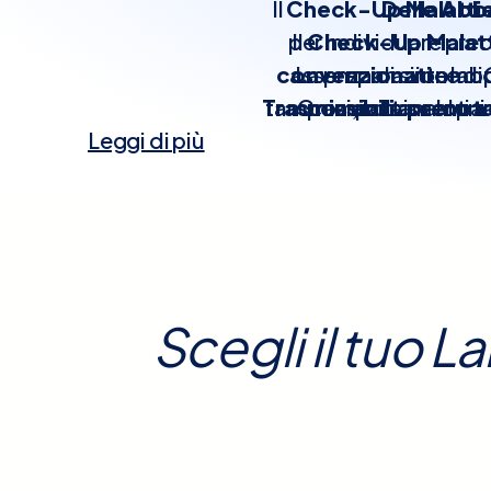
Il
Check-Up Malattie
Delle Ab
per individuare preco
Il
Check-Up Malatti
convenzionati
assenza di sintomi. 
La preparazione dip
e labo
Trasmissibili
tamponi, in base al pan
Grazie alla
comportamenti a r
: in alcun
prenota
Leggi di più
giorni precedenti. Tutt
Sessualmente Trasmis
interpretati da profe
delle strutture. Con
l’opzione più adatta
Check-Up Malattie
significa tutela de
Scegli il tuo L