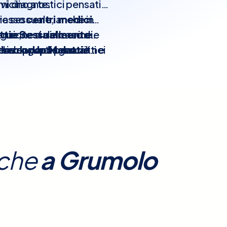
icino a te.
mi diagnostici pensati
via sessuale, anche in
presso
centri medici
nzione sia in caso di
gue, test delle urine e
ttie Sessualmente
ami vengono prescritti e
tendo una diagnosi
 da rapporti sessuali nei
heck-Up Malattie
centro medico al momento
ezza e accuratezza dei
o
prezzo
e
disponibilità
enzionati
, scegliere
 sicuro. Prenotare il
 Abbadesse
con
Elty
strutture sanitarie.
iche
a
Grumolo