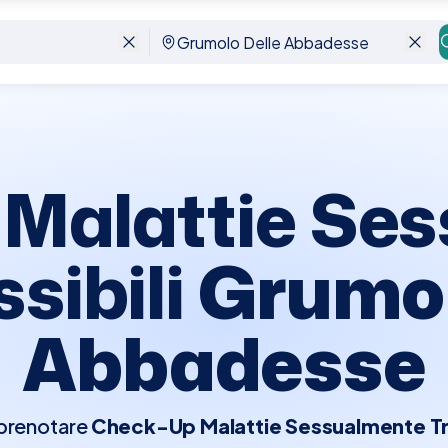
bbadesse
Malattie Se
sibili
Grumol
Abbadesse
 prenotare
Check-Up Malattie Sessualmente Tra