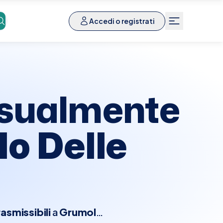
Accedi o registrati
ssualmente
o Delle
smissibili
a
Grumolo