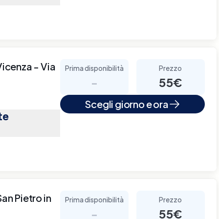
Vicenza - Via
Prima disponibilità
Prezzo
-
55€
Scegli giorno e ora
te
an Pietro in
Prima disponibilità
Prezzo
-
55€