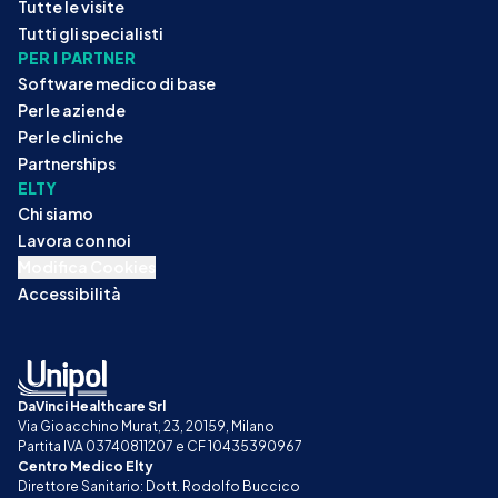
Tutte le visite
Tutti gli specialisti
PER I PARTNER
Software medico di base
Per le aziende
Per le cliniche
Partnerships
ELTY
Chi siamo
Lavora con noi
Modifica Cookies
Accessibilità
DaVinci Healthcare Srl
Via Gioacchino Murat, 23, 20159, Milano
Partita IVA 03740811207 e CF 10435390967
Centro Medico Elty
Direttore Sanitario: Dott. Rodolfo Buccico