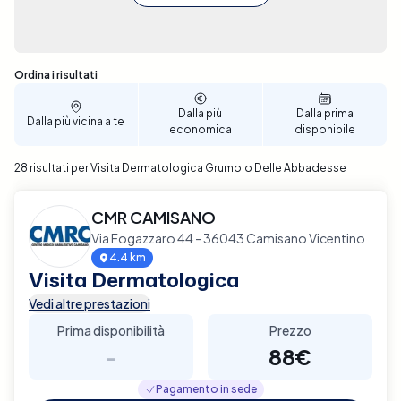
Sono stati trovati 28 risultati
Ordina i risultati
Dalla più
Dalla prima
Dalla più vicina a te
economica
disponibile
28 risultati per Visita Dermatologica Grumolo Delle Abbadesse
CMR CAMISANO
Via Fogazzaro 44 - 36043 Camisano Vicentino
4.4 km
Visita Dermatologica
Vedi altre prestazioni
Prima disponibilità
Prezzo
-
88€
Pagamento in sede