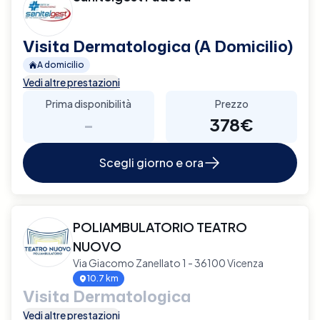
Visita Dermatologica (A Domicilio)
A domicilio
Vedi altre prestazioni
Prima disponibilità
Prezzo
-
378€
Scegli giorno e ora
POLIAMBULATORIO TEATRO
NUOVO
Via Giacomo Zanellato 1 - 36100 Vicenza
10.7 km
Visita Dermatologica
Vedi altre prestazioni