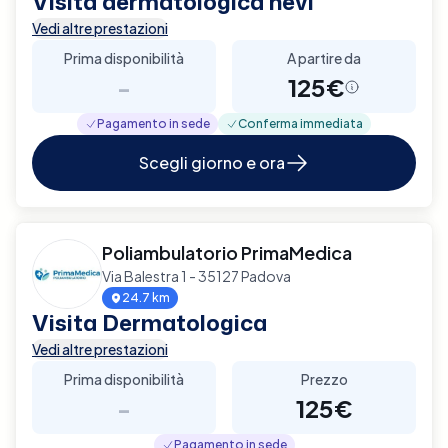
Visita dermatologica nevi
Vedi altre prestazioni
Prima disponibilità
A partire da
-
125€
Pagamento in sede
Conferma immediata
Scegli giorno e ora
Poliambulatorio PrimaMedica
Via Balestra 1 - 35127 Padova
24.7 km
Visita Dermatologica
Vedi altre prestazioni
Prima disponibilità
Prezzo
-
125€
Pagamento in sede