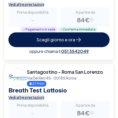
Vedi altre prestazioni
Prima disponibilità
A partire da
-
84€
Pagamento in sede
Conferma immediata
Scegli giorno e ora
oppure chiama il
051 3542049
Santagostino - Roma San Lorenzo
Via Dei Reti 45 - 00185 Roma
27.9 km
Breath Test Lattosio
Vedi altre prestazioni
Prima disponibilità
A partire da
-
84€