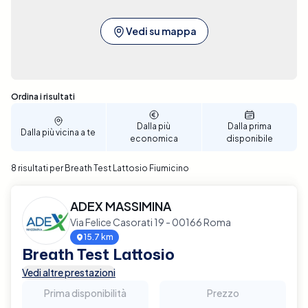
Vedi su mappa
Sono stati trovati 8 risultati
Ordina i risultati
Dalla più
Dalla prima
Dalla più vicina a te
economica
disponibile
8 risultati per Breath Test Lattosio Fiumicino
ADEX MASSIMINA
Via Felice Casorati 19 - 00166 Roma
15.7 km
Breath Test Lattosio
Vedi altre prestazioni
Prima disponibilità
Prezzo