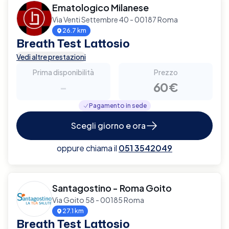
Ematologico Milanese
Via Venti Settembre 40 - 00187 Roma
26.7 km
Breath Test Lattosio
Vedi altre prestazioni
Prima disponibilità
Prezzo
-
60€
Pagamento in sede
Scegli giorno e ora
oppure chiama il
051 3542049
Santagostino - Roma Goito
Via Goito 58 - 00185 Roma
27.1 km
Breath Test Lattosio