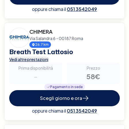
oppure chiama il
051 3542049
CHIMERA
Via Salandra 6 - 00187 Roma
26.7 km
Breath Test Lattosio
Vedi altre prestazioni
Prima disponibilità
Prezzo
-
58€
Pagamento in sede
Scegli giorno e ora
oppure chiama il
051 3542049