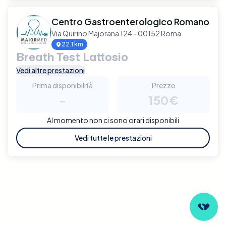
Centro Gastroenterologico Romano
Via Quirino Majorana 124 - 00152 Roma
22.1 km
Breath Test Lattosio
Vedi altre prestazioni
Prima disponibilità
Prezzo
-
150€
Al momento non ci sono orari disponibili
Vedi tutte le prestazioni