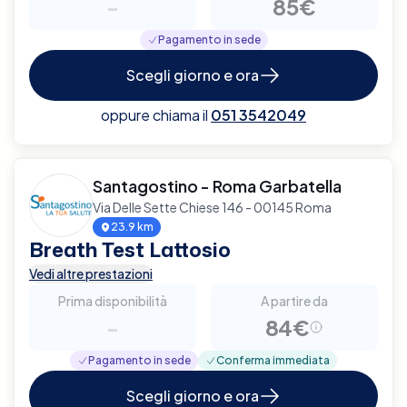
-
85€
Pagamento in sede
Scegli giorno e ora
oppure chiama il
051 3542049
Santagostino - Roma Garbatella
Via Delle Sette Chiese 146 - 00145 Roma
23.9 km
Breath Test Lattosio
Vedi altre prestazioni
Prima disponibilità
A partire da
-
84€
Pagamento in sede
Conferma immediata
Scegli giorno e ora