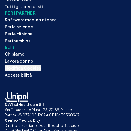
Tutti gli specialisti
PER I PARTNER
Software medico di base
Per le aziende
Per le cliniche
Partnerships
ELTY
Chi siamo
Lavora con noi
Modifica Cookies
Accessibilità
DaVinci Healthcare Srl
Via Gioacchino Murat, 23, 20159, Milano
Partita IVA 03740811207 e CF 10435390967
Centro Medico Elty
Direttore Sanitario: Dott. Rodolfo Buccico
Chief Medical Officer: Dott. Mario Improta