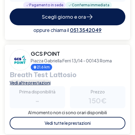
Pagamento in sede
Conferma immediata
Scegli giorno e ora
oppure chiama il
051 3542049
GCS POINT
Piazza Gabriella Ferri 13/14 - 00143 Roma
21.6 km
Breath Test Lattosio
Vedi altre prestazioni
Prima disponibilità
Prezzo
-
150€
Al momento non ci sono orari disponibili
Vedi tutte le prestazioni