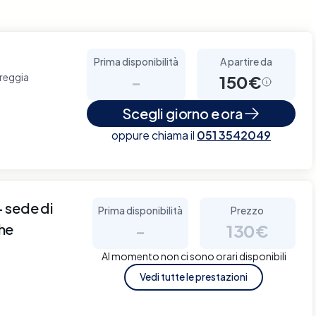
Prima disponibilità
A partire da
reggia
-
150€
Scegli giorno e ora
oppure chiama il
051 3542049
sede di
Prima disponibilità
Prezzo
che
-
130€
Al momento non ci sono orari disponibili
Vedi tutte le prestazioni