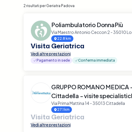
2 risultati per Geriatra Padova
Poliambulatorio DonnaPiù
Via Maestro Antonio Ceccon 2 - 35010 Lo
22.8 km
Visita Geriatrica
Vedi altre prestazioni
Pagamento in sede
Conferma immediata
GRUPPO ROMANO MEDICA - 
Cittadella - visite specialisti
Via Prima Mattina 14 - 35013 Cittadella
27.1 km
Visita Geriatrica
Vedi altre prestazioni