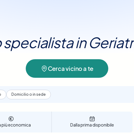
o specialista in Geriatr
Cerca vicino a te
o
Domicilio o in sede
a più economica
Dalla prima disponibile