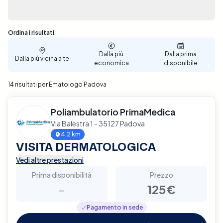
Sono stati trovati 14 risultati
Ordina i risultati
Dalla più
Dalla prima
Dalla più vicina a te
economica
disponibile
14 risultati per Ematologo Padova
Poliambulatorio PrimaMedica
Via Balestra 1 - 35127 Padova
4.2 km
VISITA DERMATOLOGICA
Vedi altre prestazioni
Prima disponibilità
Prezzo
-
125€
Pagamento in sede