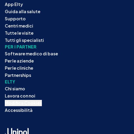
App Elty
Guida alla salute
Supporto
Centri medici
Tutte le visite
Tutti gli specialisti
PER I PARTNER
Software medico di base
Per le aziende
Per le cliniche
Partnerships
ELTY
Chi siamo
Lavora con noi
Modifica Cookies
Accessibilità