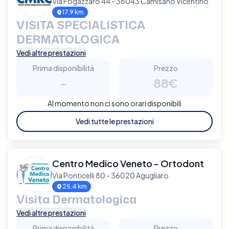
Via Fogazzaro 44 - 36043 Camisano Vicentino
17.9 km
VISITA SPECIALISTICA
DERMATOLOGICA
Vedi altre prestazioni
Prima disponibilità
Prezzo
-
88€
Al momento non ci sono orari disponibili
Vedi tutte le prestazioni
Centro Medico Veneto - Ortodont
Via Ponticelli 80 - 36020 Agugliaro
25.4 km
Visita Dermatologica
Vedi altre prestazioni
Prima disponibilità
Prezzo