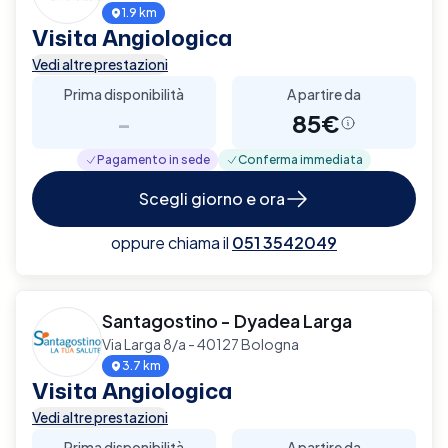
1.9 km
Visita Angiologica
Vedi altre prestazioni
Prima disponibilità
A partire da
-
85€
Pagamento in sede
Conferma immediata
Scegli giorno e ora
oppure chiama il
051 3542049
Santagostino - Dyadea Larga
Via Larga 8/a - 40127 Bologna
3.7 km
Visita Angiologica
Vedi altre prestazioni
Prima disponibilità
A partire da