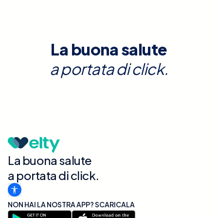
La buona salute
a portata di click.
La buona salute
a portata di click.
NON HAI LA NOSTRA APP? SCARICALA