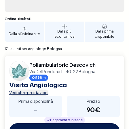
Sono stati trovati 17 risultati
Ordina i risultati
Dalla più
Dalla prima
Dalla più vicina a te
economica
disponibile
17 risultati per Angiologo Bologna
Poliambulatorio Descovich
Via Del Rondone 1 - 40122 Bologna
898 m
Visita Angiologica
Vedi altre prestazioni
Prima disponibilità
Prezzo
-
90€
Pagamento in sede