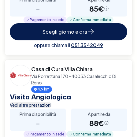
-
85€
Pagamento in sede
Conferma immediata
Scegli giorno e ora
oppure chiama il
051 3542049
Casa di Cura Villa Chiara
Via Porrettana 170 - 40033 Casalecchio Di
Reno
4.9 km
Visita Angiologica
Vedi altre prestazioni
Prima disponibilità
A partire da
-
88€
Pagamento in sede
Conferma immediata