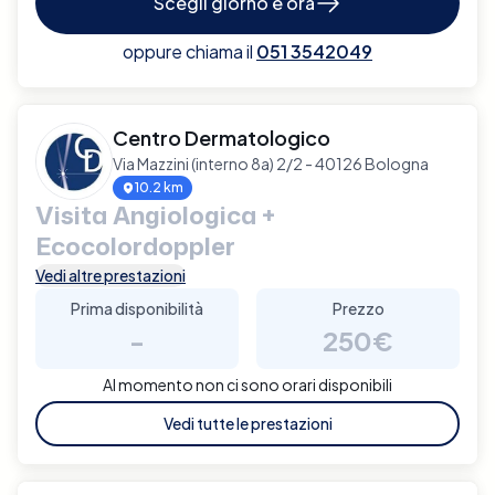
Scegli giorno e ora
oppure chiama il
051 3542049
Centro Dermatologico
Via Mazzini (interno 8a) 2/2 - 40126 Bologna
10.2 km
Visita Angiologica +
Ecocolordoppler
Vedi altre prestazioni
Prima disponibilità
Prezzo
-
250€
Al momento non ci sono orari disponibili
Vedi tutte le prestazioni