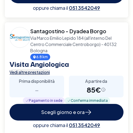
oppure chiama il
051 3542049
Santagostino - Dyadea Borgo
Via Marco Emilio Lepido 184 (all'interno Del
Centro Commerciale Centroborgo) - 40132
Bologna
6.8 km
Visita Angiologica
Vedi altre prestazioni
Prima disponibilità
A partire da
-
85€
Pagamento in sede
Conferma immediata
Scegli giorno e ora
oppure chiama il
051 3542049