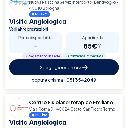
Nuova Palazzina Servizi Interporto, Bentivoglio -
40010 Bologna
14.0 km
Visita Angiologica
Vedi altre prestazioni
Prima disponibilità
A partire da
-
85€
Pagamento in sede
Conferma immediata
Scegli giorno e ora
oppure chiama il
051 3542049
Centro Fisiolaserterapico Emiliano
Viale Roma 9 - 40024 Castel San Pietro Terme
22.1 km
Visita Angiologica