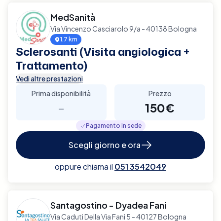
MedSanità
Via Vincenzo Casciarolo 9/a - 40138 Bologna
1.7 km
Sclerosanti (Visita angiologica +
Trattamento)
Vedi altre prestazioni
Prima disponibilità
Prezzo
-
150€
Pagamento in sede
Scegli giorno e ora
oppure chiama il
051 3542049
Santagostino - Dyadea Fani
Via Caduti Della Via Fani 5 - 40127 Bologna