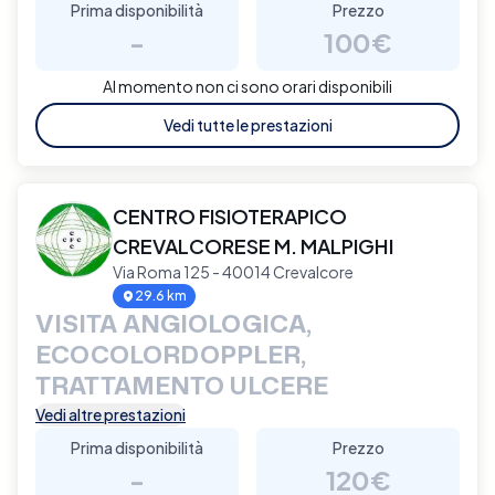
Prima disponibilità
Prezzo
-
100€
Al momento non ci sono orari disponibili
Vedi tutte le prestazioni
CENTRO FISIOTERAPICO
CREVALCORESE M. MALPIGHI
Via Roma 125 - 40014 Crevalcore
29.6 km
VISITA ANGIOLOGICA,
ECOCOLORDOPPLER,
TRATTAMENTO ULCERE
Vedi altre prestazioni
Prima disponibilità
Prezzo
-
120€