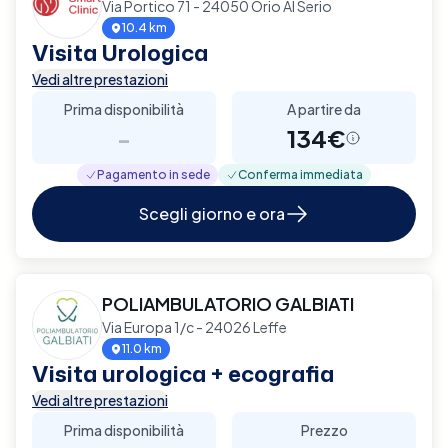
Via Portico 71 - 24050 Orio Al Serio
10.4 km
Visita Urologica
Vedi altre prestazioni
Prima disponibilità
A partire da
-
134€
Pagamento in sede
Conferma immediata
Scegli giorno e ora
POLIAMBULATORIO GALBIATI
Via Europa 1/c - 24026 Leffe
11.0 km
Visita urologica + ecografia
Vedi altre prestazioni
Prima disponibilità
Prezzo