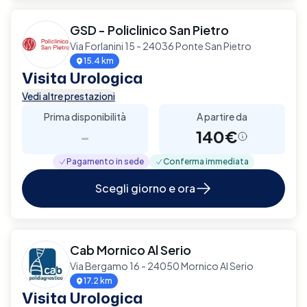
GSD - Policlinico San Pietro
Via Forlanini 15 - 24036 Ponte San Pietro
15.4 km
Visita Urologica
Vedi altre prestazioni
Prima disponibilità
A partire da
-
140€
Pagamento in sede
Conferma immediata
Scegli giorno e ora
Cab Mornico Al Serio
Via Bergamo 16 - 24050 Mornico Al Serio
17.2 km
Visita Urologica