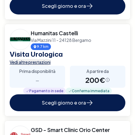
Scegli giorno e ora
Humanitas Castelli
Via Mazzini 11 - 24128 Bergamo
9.7 km
Visita Urologica
Vedi altre prestazioni
Prima disponibilità
A partire da
-
200€
Pagamento in sede
Conferma immediata
Scegli giorno e ora
GSD - Smart Clinic Orio Center