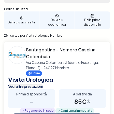
Sono stati trovati 25 risultati
Ordina i risultati
Dalla più
Dalla prima
Dalla più vicina a te
economica
disponibile
25 risultati per Visita Urologica Nembro
Santagostino - Nembro Cascina
Colombaia
Via Cascina Colombaia 3 (dentro Esselunga,
Piano -1) - 24027 Nembro
1.7 km
Visita Urologica
Vedi altre prestazioni
Prima disponibilità
A partire da
-
85€
Pagamento in sede
Conferma immediata