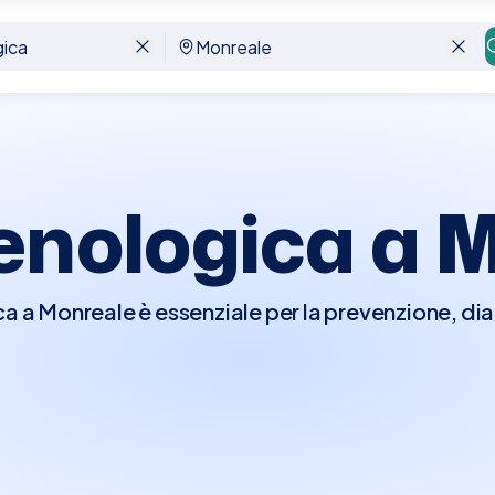
Senologica a
M
ca a Monreale è essenziale per la prevenzione, dia
ano il seno, comprese le patologie benigne e malign
 esame clinico del seno per individuare eventual
le, o cambiamenti nella forma o dimensione del s
i indagini diagnostiche come mammografie, ecogr
a.Con Elty, prenotare una Visita Senologica a M