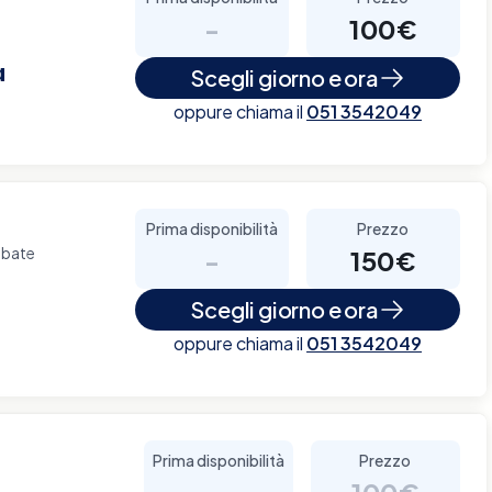
-
100€
a
Scegli giorno e ora
oppure chiama il
051 3542049
Prima disponibilità
Prezzo
abate
-
150€
Scegli giorno e ora
oppure chiama il
051 3542049
Prima disponibilità
Prezzo
-
100€