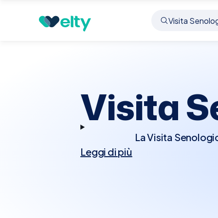
Prenota visita
Visita Senologica
Monreale
Visita 
La Visita Senologi
Leggi di più
condizioni che interess
senologo effettuerà un
alterazioni della pel
raccomandate ulterior
valutazione accurat