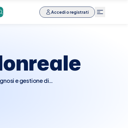
Accedi o registrati
onreale
gnosi e gestione di
e. Durante la visita, il
i anomalie come noduli,
eno. Potrebbero essere
afie o biopsie per una
onreale è semplice e