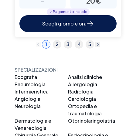
-
20€
Pagamento in sede
Scegli giorno e ora
1
2
3
4
5
SPECIALIZZAZIONI
Ecografia
Analisi cliniche
Pneumologia
Allergologia
Infermieristica
Radiologia
Angiologia
Cardiologia
Neurologia
Ortopedia e
traumatologia
Dermatologia e
Otorinolaringoiatria
Venereologia
Chirurgia Generale
Endocrinologia e