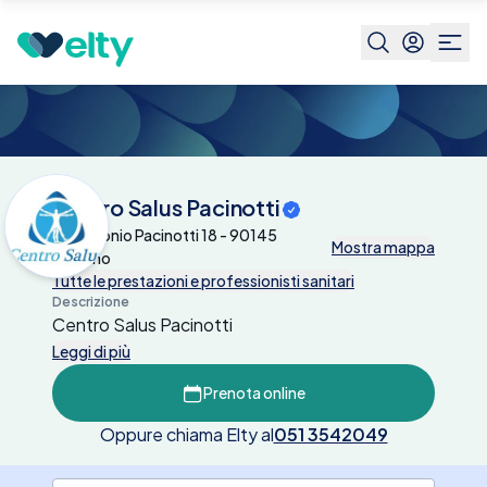
Centri medici
Centro Salus Pacinotti
Centro Salus Pacinotti
Via Antonio Pacinotti 18 - 90145
Mostra mappa
Palermo
Tutte le prestazioni e professionisti sanitari
Descrizione
Centro Salus Pacinotti
Leggi di più
Prenota online
Oppure chiama Elty al
051 3542049