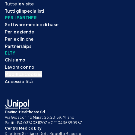
Tutte le visite
Tutti gli specialisti
PER I PARTNER
Software medico di base
Per le aziende
Per le cliniche
Partnerships
ELTY
Chi siamo
Lavora con noi
Modifica Cookies
Accessibilità
DaVinci Healthcare Srl
Via Gioacchino Murat, 23, 20159, Milano
Partita IVA 03740811207 e CF 10435390967
Centro Medico Elty
Direttore Sanitario: Dott. Rodolfo Buccico