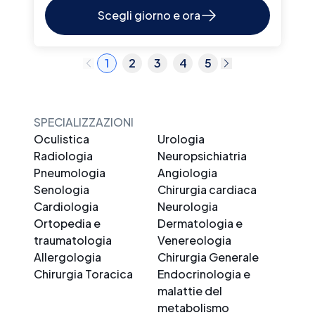
Scegli giorno e ora
1
2
3
4
5
SPECIALIZZAZIONI
Oculistica
Urologia
Radiologia
Neuropsichiatria
Pneumologia
Angiologia
Senologia
Chirurgia cardiaca
Cardiologia
Neurologia
Ortopedia e
Dermatologia e
traumatologia
Venereologia
Allergologia
Chirurgia Generale
Chirurgia Toracica
Endocrinologia e
malattie del
metabolismo