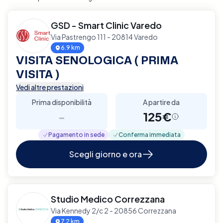
GSD - Smart Clinic Varedo
Via Pastrengo 111 - 20814 Varedo
6.9 km
VISITA SENOLOGICA ( PRIMA
VISITA )
Vedi altre prestazioni
Prima disponibilità
A partire da
-
125€
Pagamento in sede
Conferma immediata
Scegli giorno e ora
Studio Medico Correzzana
Via Kennedy 2/c 2 - 20856 Correzzana
7.2 km