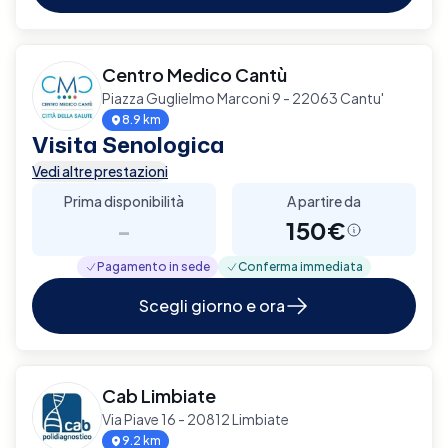
Centro Medico Cantù
Piazza Guglielmo Marconi 9 - 22063 Cantu'
8.9 km
Visita Senologica
Vedi altre prestazioni
Prima disponibilità
A partire da
-
150€
Pagamento in sede
Conferma immediata
Scegli giorno e ora
Cab Limbiate
Via Piave 16 - 20812 Limbiate
9.2 km