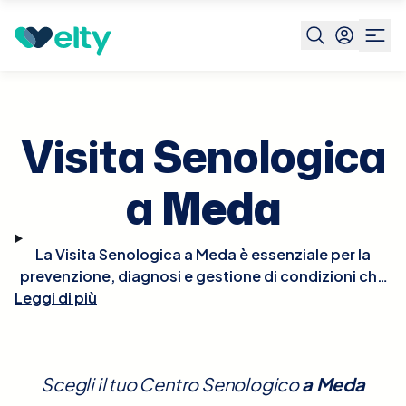
Prenota visita
Visita Senologica
Meda
Visita Senologica
a
Meda
La Visita Senologica a Meda è essenziale per la
prevenzione, diagnosi e gestione di condizioni che
Leggi di più
interessano il seno, comprese le patologie benigne
e maligne. Durante la visita, il senologo effettuerà
un esame clinico del seno per individuare eventuali
anomalie come noduli, alterazioni della pelle, o
Scegli il tuo Centro Senologico
a
Meda
cambiamenti nella forma o dimensione del seno.