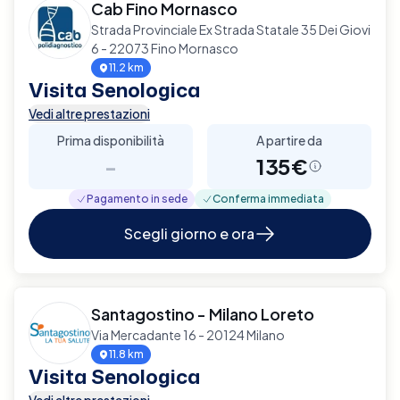
Cab Fino Mornasco
Strada Provinciale Ex Strada Statale 35 Dei Giovi
6 - 22073 Fino Mornasco
11.2 km
Visita Senologica
Vedi altre prestazioni
Prima disponibilità
A partire da
-
135€
Pagamento in sede
Conferma immediata
Scegli giorno e ora
Santagostino - Milano Loreto
Via Mercadante 16 - 20124 Milano
11.8 km
Visita Senologica
Vedi altre prestazioni