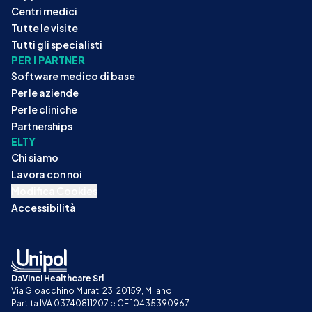
Centri medici
Tutte le visite
Tutti gli specialisti
PER I PARTNER
Software medico di base
Per le aziende
Per le cliniche
Partnerships
ELTY
Chi siamo
Lavora con noi
Modifica Cookies
Accessibilità
DaVinci Healthcare Srl
Via Gioacchino Murat, 23, 20159, Milano
Partita IVA 03740811207 e CF 10435390967