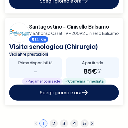
Scegli giorno e ora
Santagostino - Cinisello Balsamo
Via Alfonso Casati 19 - 20092 Cinisello Balsamo
13.1 km
Visita senologica (Chirurgia)
Vedi altre prestazioni
Prima disponibilità
A partire da
-
85€
Pagamento in sede
Conferma immediata
Scegli giorno e ora
1
2
3
4
5