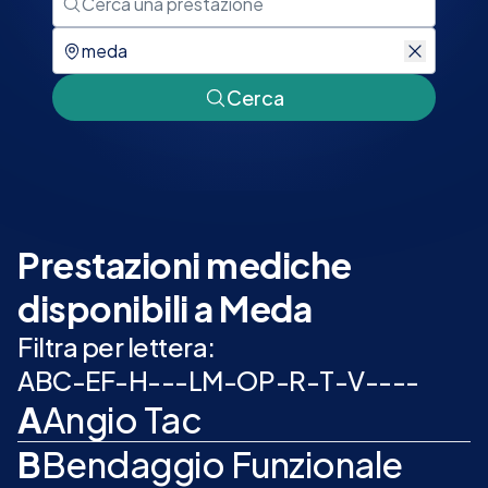
Cerca
Prestazioni mediche
disponibili a Meda
Filtra per lettera:
A
B
C
-
E
F
-
H
-
-
-
L
M
-
O
P
-
R
-
T
-
V
-
-
-
-
A
Angio Tac
B
Bendaggio Funzionale