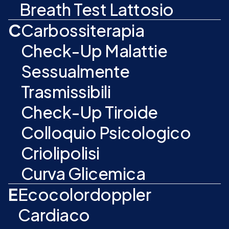
Breath Test Lattosio
C
Carbossiterapia
Check-Up Malattie
Sessualmente
Trasmissibili
Check-Up Tiroide
Colloquio Psicologico
Criolipolisi
Curva Glicemica
E
Ecocolordoppler
Cardiaco