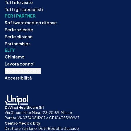
Tutte le visite
Tutti gli specialisti
PER I PARTNER
Software medico di base
Per le aziende
Per le cliniche
Partnerships
ELTY
Chi siamo
Lavora con noi
Modifica Cookies
Accessibilità
DaVinci Healthcare Srl
Via Gioacchino Murat, 23, 20159, Milano
Partita IVA 03740811207 e CF 10435390967
Centro Medico Elty
Direttore Sanitario: Dott. Rodolfo Buccico