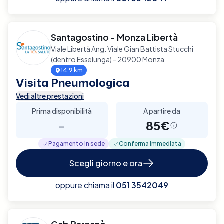
Santagostino - Monza Libertà
Viale Libertà Ang. Viale Gian Battista Stucchi
(dentro Esselunga) - 20900 Monza
14.9 km
Visita Pneumologica
Vedi altre prestazioni
Prima disponibilità
A partire da
-
85€
Pagamento in sede
Conferma immediata
Scegli giorno e ora
oppure chiama il
051 3542049