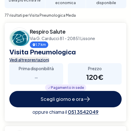
Dalla più vicina a te
economica
disponibile
77 risultati per Visita Pneumologica Meda
Respiro Salute
Via G. Carducci 81 - 20851 Lissone
1.7 km
Visita Pneumologica
Vedi altre prestazioni
Prima disponibilità
Prezzo
-
120€
Pagamento in sede
Scegli giorno e ora
oppure chiama il
051 3542049