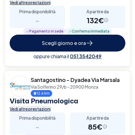
Vedi altre prestazioni
Prima disponibilità
A partire da
-
132€
Pagamento in sede
Conferma immediata
Scegli giorno e ora
oppure chiama il
051 3542049
Santagostino - Dyadea Via Marsala
Via Solferino 29/b - 20900 Monza
12.6 km
Visita Pneumologica
Vedi altre prestazioni
Prima disponibilità
A partire da
-
85€