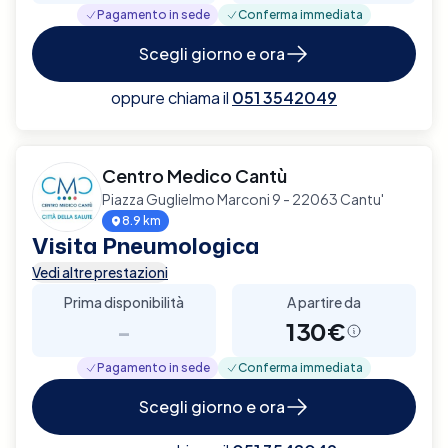
Pagamento in sede
Conferma immediata
Scegli giorno e ora
oppure chiama il
051 3542049
Centro Medico Cantù
Piazza Guglielmo Marconi 9 - 22063 Cantu'
8.9 km
Visita Pneumologica
Vedi altre prestazioni
Prima disponibilità
A partire da
-
130€
Pagamento in sede
Conferma immediata
Scegli giorno e ora