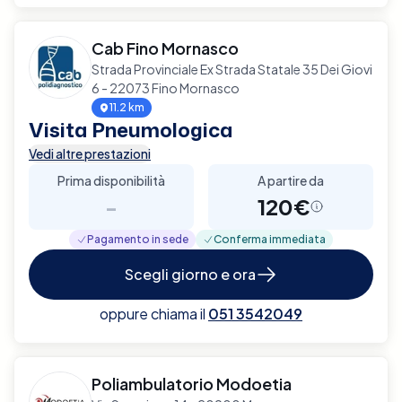
Cab Fino Mornasco
Strada Provinciale Ex Strada Statale 35 Dei Giovi
6 - 22073 Fino Mornasco
11.2 km
Visita Pneumologica
Vedi altre prestazioni
Prima disponibilità
A partire da
-
120€
Pagamento in sede
Conferma immediata
Scegli giorno e ora
oppure chiama il
051 3542049
Poliambulatorio Modoetia