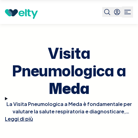
Prenota visita
Visita Pneumologica
Meda
Visita
Pneumologica a
Meda
La Visita Pneumologica a Meda è fondamentale per
valutare la salute respiratoria e diagnosticare,
Leggi di più
monitorare e trattare disturbi polmonari e delle vie
respiratorie. Durante la visita, il pneumologo
esaminerà la tua storia clinica, eseguirà un esame