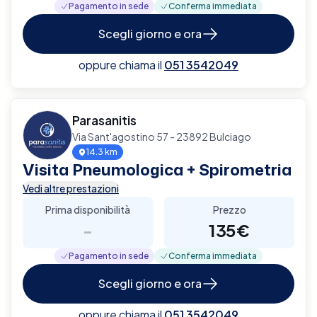
Pagamento in sede
Conferma immediata
Scegli giorno e ora
oppure chiama il
051 3542049
Parasanitis
Via Sant'agostino 57 - 23892 Bulciago
14.3 km
Visita Pneumologica + Spirometria
Vedi altre prestazioni
Prima disponibilità
Prezzo
-
135€
Pagamento in sede
Conferma immediata
Scegli giorno e ora
oppure chiama il
051 3542049