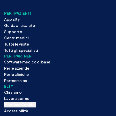
PER I PAZIENTI
App Elty
Guida alla salute
Supporto
Centri medici
Tutte le visite
Tutti gli specialisti
PER I PARTNER
Software medico di base
Per le aziende
Per le cliniche
Partnerships
ELTY
Chi siamo
Lavora con noi
Modifica Cookies
Accessibilità