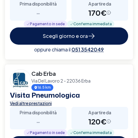
Prima disponibilità
A partire da
-
170€
Pagamento in sede
Conferma immediata
Scegli giorno e ora
oppure chiama il
051 3542049
Cab Erba
Via Del Lavoro 2 - 22036 Erba
16.5 km
Visita Pneumologica
Vedi altre prestazioni
Prima disponibilità
A partire da
-
120€
Pagamento in sede
Conferma immediata