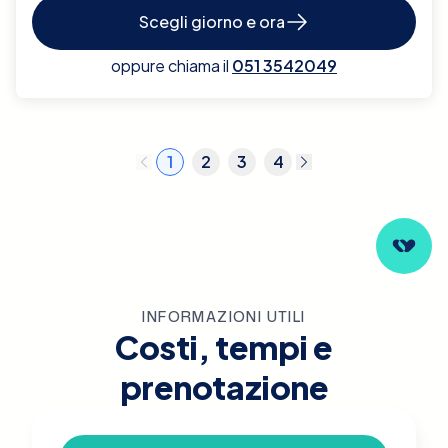
Scegli giorno e ora
oppure chiama il
051 3542049
1
2
3
4
INFORMAZIONI UTILI
Costi, tempi e
prenotazione