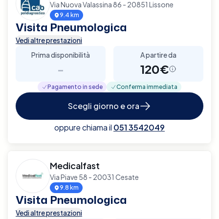
Via Nuova Valassina 86 - 20851 Lissone
9.4 km
Visita Pneumologica
Vedi altre prestazioni
Prima disponibilità
A partire da
-
120€
Pagamento in sede
Conferma immediata
Scegli giorno e ora
oppure chiama il
051 3542049
Medicalfast
Via Piave 58 - 20031 Cesate
9.8 km
Visita Pneumologica
Vedi altre prestazioni