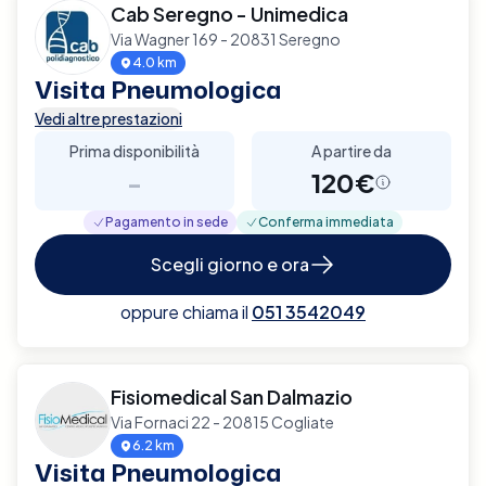
Cab Seregno - Unimedica
Via Wagner 169 - 20831 Seregno
4.0 km
Visita Pneumologica
Vedi altre prestazioni
Prima disponibilità
A partire da
-
120€
Pagamento in sede
Conferma immediata
Scegli giorno e ora
oppure chiama il
051 3542049
Fisiomedical San Dalmazio
Via Fornaci 22 - 20815 Cogliate
6.2 km
Visita Pneumologica