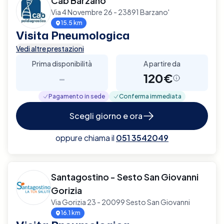
Cab Barzanò
Via 4 Novembre 26 - 23891 Barzano'
15.5 km
Visita Pneumologica
Vedi altre prestazioni
Prima disponibilità
A partire da
-
120€
Pagamento in sede
Conferma immediata
Scegli giorno e ora
oppure chiama il
051 3542049
Santagostino - Sesto San Giovanni
Gorizia
Via Gorizia 23 - 20099 Sesto San Giovanni
16.1 km