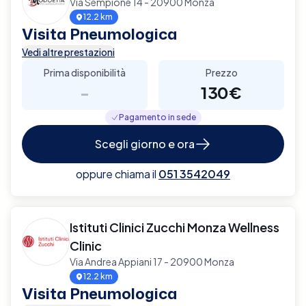
Via Sempione 14 - 20900 Monza
12.2 km
Visita Pneumologica
Vedi altre prestazioni
Prima disponibilità
Prezzo
-
130€
Pagamento in sede
Scegli giorno e ora
oppure chiama il
051 3542049
Istituti Clinici Zucchi Monza Wellness
Clinic
Via Andrea Appiani 17 - 20900 Monza
12.2 km
Visita Pneumologica