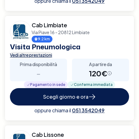
oppure chiama il
051 3542049
Cab Limbiate
Via Piave 16 - 20812 Limbiate
9.2 km
Visita Pneumologica
Vedi altre prestazioni
Prima disponibilità
A partire da
-
120€
Pagamento in sede
Conferma immediata
Scegli giorno e ora
oppure chiama il
051 3542049
Cab Lissone