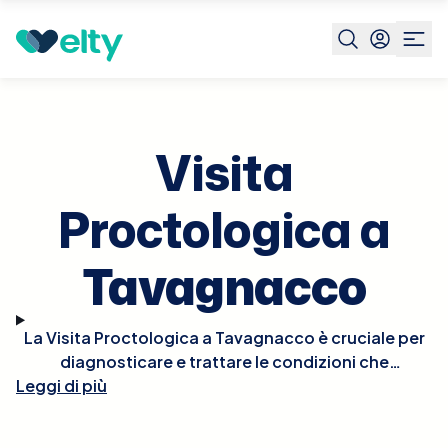
Prenota visita
Visita Proctologica
Tavagnacco
Visita
Proctologica a
Tavagnacco
La Visita Proctologica a Tavagnacco è cruciale per
diagnosticare e trattare le condizioni che
Leggi di più
affliggono il retto e l'ano, come emorroidi, fissure
anali, fistole, e altre patologie proctologiche.
Durante la visita, il proctologo eseguirà un esame