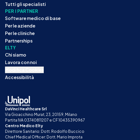
Tutti gli specialisti
PER I PARTNER
Software medico di base
Per le aziende
Per le cliniche
Partnerships
ELTY
Chi siamo
Lavora con noi
Modifica Cookies
Accessibilità
DaVinci Healthcare Srl
Via Gioacchino Murat, 23, 20159, Milano
Partita IVA 03740811207 e CF 10435390967
Centro Medico Elty
Direttore Sanitario: Dott. Rodolfo Buccico
Chief Medical Officer: Dott. Mario Improta