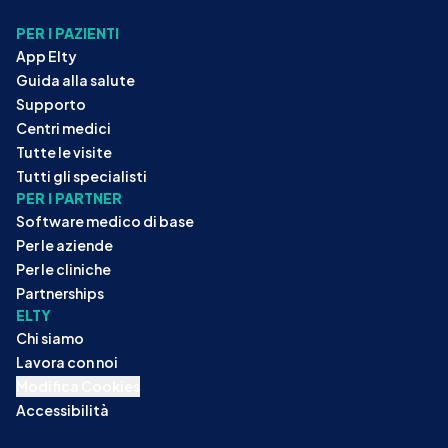
PER I PAZIENTI
App Elty
Guida alla salute
Supporto
Centri medici
Tutte le visite
Tutti gli specialisti
PER I PARTNER
Software medico di base
Per le aziende
Per le cliniche
Partnerships
ELTY
Chi siamo
Lavora con noi
Modifica Cookies
Accessibilità