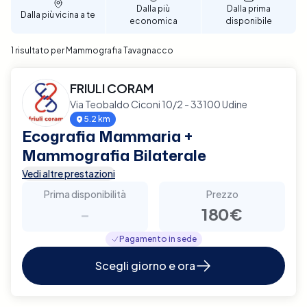
Dalla più
Dalla prima
Dalla più vicina a te
economica
disponibile
1 risultato per Mammografia Tavagnacco
FRIULI CORAM
Via Teobaldo Ciconi 10/2 - 33100 Udine
5.2 km
Ecografia Mammaria +
Mammografia Bilaterale
Vedi altre prestazioni
Prima disponibilità
Prezzo
-
180€
Pagamento in sede
Scegli giorno e ora