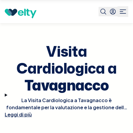
Prenota visita
Visita Cardiologica
Tavagnacco
Visita
Cardiologica a
Tavagnacco
La Visita Cardiologica a Tavagnacco è
fondamentale per la valutazione e la gestione della
Leggi di più
salute del cuore. Durante la visita, il cardiologo
effettuerà un esame fisico approfondito, potrebbe
ascoltare il battito del cuore per rilevare irregolarità