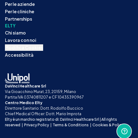
Per le aziende
Per le cliniche
Partnerships
ELTY
Chi siamo
Lavora con noi
Modifica Cookies
Accessibilità
DaVinci Healthcare Srl
Via Gioacchino Murat, 23, 20159, Milano
Partita IVA 03740811207 e CF 10435390967
Centro Medico Elty
Direttore Sanitario: Dott. Rodolfo Buccico
Chief Medical Officer: Dott. Mario Improta
Elty è un marchio registrato di: DaVinci Healthcare Srl | All rights 
reserved
|
Privacy Policy
|
Terms & Conditions
|
Cookies & Policy