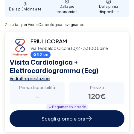
tue esigenze personali. Prenota ora per garantire un
Dalla più
Dalla prima
Dalla più vicina a te
supporto diagnostico completo e affidabile per la
economica
disponibile
tua salute cardiaca a Tavagnacco.
2 risultati per Visita Cardiologica Tavagnacco
FRIULI CORAM
Via Teobaldo Ciconi 10/2 - 33100 Udine
5.2 km
Visita Cardiologica +
Elettrocardiogramma (Ecg)
Vedi altre prestazioni
Prima disponibilità
Prezzo
-
120€
Pagamento in sede
Scegli giorno e ora