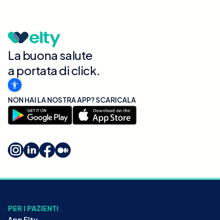
La buona salute
a portata di click.
NON HAI LA NOSTRA APP? SCARICALA
PER I PAZIENTI
App Elty