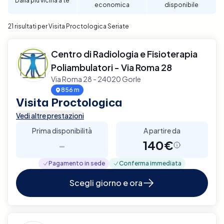
Dalla più vicina a te
economica
disponibile
21 risultati per Visita Proctologica Seriate
Centro di Radiologia e Fisioterapia
Poliambulatori - Via Roma 28
Via Roma 28 - 24020 Gorle
856 m
Visita Proctologica
Vedi altre prestazioni
Prima disponibilità
A partire da
-
140€
Pagamento in sede
Conferma immediata
Scegli giorno e ora