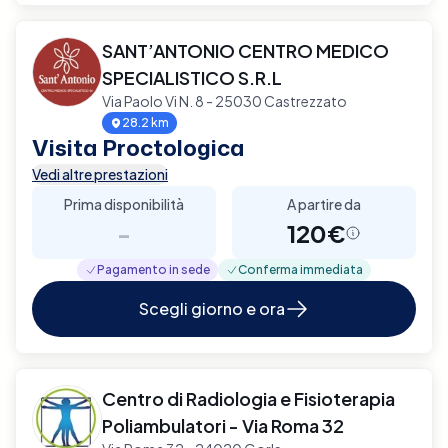
SANT’ANTONIO CENTRO MEDICO
SPECIALISTICO S.R.L
Via Paolo Vi N. 8 - 25030 Castrezzato
28.2 km
Visita Proctologica
Vedi altre prestazioni
Prima disponibilità
A partire da
-
120€
Pagamento in sede
Conferma immediata
Scegli giorno e ora
Centro di Radiologia e Fisioterapia
Poliambulatori - Via Roma 32