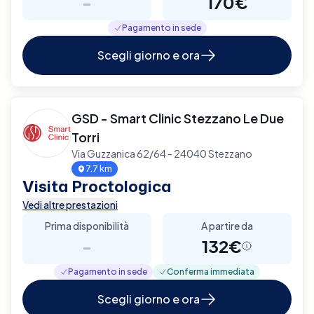
-
170€
Pagamento in sede
Scegli giorno e ora
GSD - Smart Clinic Stezzano Le Due
Torri
Via Guzzanica 62/64 - 24040 Stezzano
7.7 km
Visita Proctologica
Vedi altre prestazioni
Prima disponibilità
A partire da
-
132€
Pagamento in sede
Conferma immediata
Scegli giorno e ora