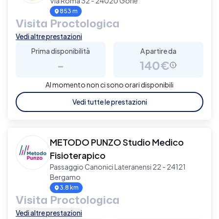
Via Roma 32 - 24020 Gorle
853 m
Visita Proctologica
Vedi altre prestazioni
Prima disponibilità
A partire da
-
140€
Al momento non ci sono orari disponibili
Vedi tutte le prestazioni
METODO PUNZO Studio Medico
Fisioterapico
Passaggio Canonici Lateranensi 22 - 24121
Bergamo
3.8 km
Visita Proctologica
Vedi altre prestazioni