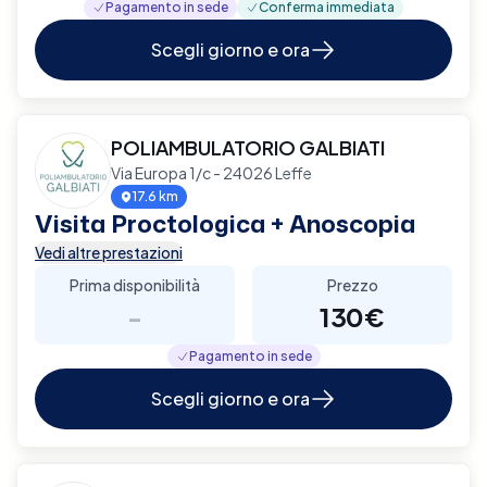
Pagamento in sede
Conferma immediata
Scegli giorno e ora
POLIAMBULATORIO GALBIATI
Via Europa 1/c - 24026 Leffe
17.6 km
Visita Proctologica + Anoscopia
Vedi altre prestazioni
Prima disponibilità
Prezzo
-
130€
Pagamento in sede
Scegli giorno e ora