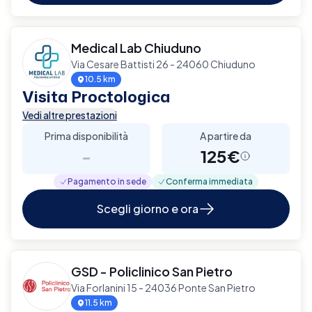
Medical Lab Chiuduno
Via Cesare Battisti 26 - 24060 Chiuduno
10.5 km
Visita Proctologica
Vedi altre prestazioni
Prima disponibilità
A partire da
-
125€
Pagamento in sede
Conferma immediata
Scegli giorno e ora
GSD - Policlinico San Pietro
Via Forlanini 15 - 24036 Ponte San Pietro
11.5 km