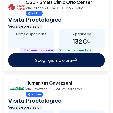
GSD - Smart Clinic Orio Center
Via Portico 71 - 24050 Orio Al Serio
3.2 km
Visita Proctologica
Vedi altre prestazioni
Prima disponibilità
A partire da
-
132€
Pagamento in sede
Conferma immediata
Scegli giorno e ora
Humanitas Gavazzeni
Via Gavazzeni 21 - 24125 Bergamo
3.4 km
Visita Proctologica
Vedi altre prestazioni