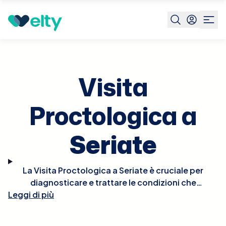
Prenota visita
Visita Proctologica
Seriate
Visita
Proctologica a
Seriate
La Visita Proctologica a Seriate è cruciale per
diagnosticare e trattare le condizioni che
Leggi di più
affliggono il retto e l'ano, come emorroidi, fissure
anali, fistole, e altre patologie proctologiche.
Durante la visita, il proctologo eseguirà un esame