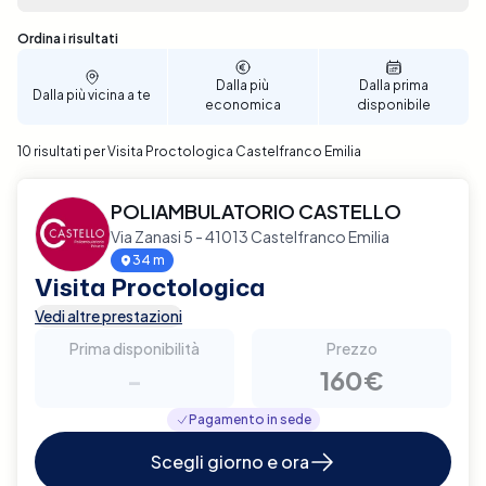
alle tue esigenze. Prenota ora per un'accurata
valutazione e trattamento delle tue condizioni
Sono stati trovati 10 risultati
Ordina i risultati
proctologiche a Castelfranco Emilia.
Dalla più
Dalla prima
Dalla più vicina a te
economica
disponibile
10 risultati per Visita Proctologica Castelfranco Emilia
POLIAMBULATORIO CASTELLO
Via Zanasi 5 - 41013 Castelfranco Emilia
34 m
Visita Proctologica
Vedi altre prestazioni
Prima disponibilità
Prezzo
-
160€
Pagamento in sede
Scegli giorno e ora