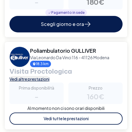
-
180€
Pagamento in sede
Scegli giorno e ora
Poliambulatorio GULLIVER
Via Leonardo Da Vinci 116 - 41126 Modena
18.3 km
Visita Proctologica
Vedi altre prestazioni
Prima disponibilità
Prezzo
-
160€
Al momento non ci sono orari disponibili
Vedi tutte le prestazioni