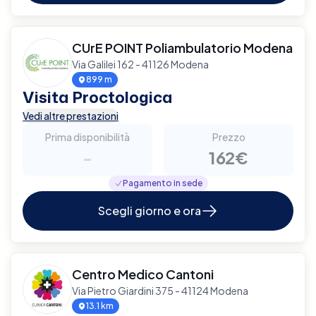
CUrE POINT Poliambulatorio Modena
Via Galilei 162 - 41126 Modena
899 m
Visita Proctologica
Vedi altre prestazioni
Prima disponibilità
Prezzo
-
162€
Pagamento in sede
Scegli giorno e ora
Centro Medico Cantoni
Via Pietro Giardini 375 - 41124 Modena
13.1 km