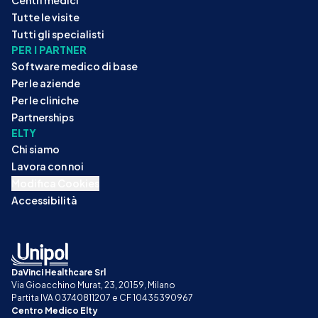
Tutte le visite
Tutti gli specialisti
PER I PARTNER
Software medico di base
Per le aziende
Per le cliniche
Partnerships
ELTY
Chi siamo
Lavora con noi
Modifica Cookies
Accessibilità
DaVinci Healthcare Srl
Via Gioacchino Murat, 23, 20159, Milano
Partita IVA 03740811207 e CF 10435390967
Centro Medico Elty