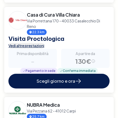
Casa di Cura Villa Chiara
Via Porrettana 170 - 40033 Casalecchio Di
Reno
22.3 km
Visita Proctologica
Vedi altre prestazioni
Prima disponibilità
A partire da
-
130€
Pagamento in sede
Conferma immediata
Scegli giorno e ora
NUBRA Medica
Via Pezzana 62 - 41012 Carpi
25.7 km