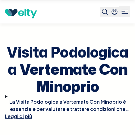
Prenota visita
Visita Podologica
Vertemate Con
Minoprio
Visita Podologica
a
Vertemate Con
Minoprio
La Visita Podologica a Vertemate Con Minoprio è
essenziale per valutare e trattare condizioni che
Leggi di più
riguardano i piedi e le strutture correlate. Durante la
visita, il podologo esaminerà dettagliatamente i tuoi
piedi, valutando problemi come calli, unghie