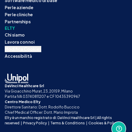
Software medico di base
Per le aziende
Per le cliniche
Partnerships
ELTY
Chi siamo
Lavora con noi
Modifica Cookies
Accessibilità
DaVinci Healthcare Srl
Via Gioacchino Murat, 23, 20159, Milano
Partita IVA 03740811207 e CF 10435390967
Centro Medico Elty
Direttore Sanitario: Dott. Rodolfo Buccico
Chief Medical Officer: Dott. Mario Improta
Elty è un marchio registrato di: DaVinci Healthcare Srl | All rights 
reserved
|
Privacy Policy
|
Terms & Conditions
|
Cookies & Policy