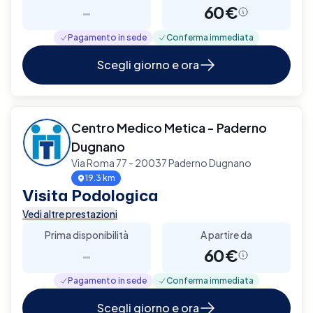
-
60€
Pagamento in sede
Conferma immediata
Scegli giorno e ora
Centro Medico Metica - Paderno
Dugnano
Via Roma 77 - 20037 Paderno Dugnano
19.3 km
Visita Podologica
Vedi altre prestazioni
Prima disponibilità
A partire da
-
60€
Pagamento in sede
Conferma immediata
Scegli giorno e ora