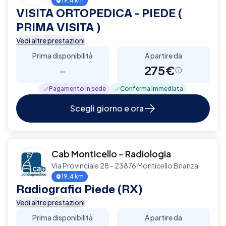
19.4 km
VISITA ORTOPEDICA - PIEDE (
PRIMA VISITA )
Vedi altre prestazioni
Prima disponibilità
A partire da
-
275€
Pagamento in sede
Conferma immediata
Scegli giorno e ora
Cab Monticello - Radiologia
Via Provinciale 28 - 23876 Monticello Brianza
19.4 km
Radiografia Piede (RX)
Vedi altre prestazioni
Prima disponibilità
A partire da