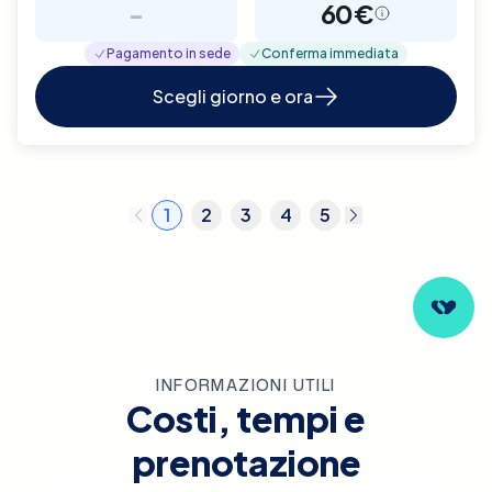
-
60€
Pagamento in sede
Conferma immediata
Scegli giorno e ora
1
2
3
4
5
INFORMAZIONI UTILI
Costi, tempi e
prenotazione