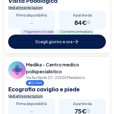
Visita Podologica
Vedi altre prestazioni
Prima disponibilità
A partire da
-
84€
Pagamento in sede
Conferma immediata
Scegli giorno e ora
Medika - Centro medico
polispecialistico
Via Xxv Aprile 23 - 22026 Maslianico
13.3 km
Ecografia caviglia e piede
Vedi altre prestazioni
Prima disponibilità
A partire da
-
75€