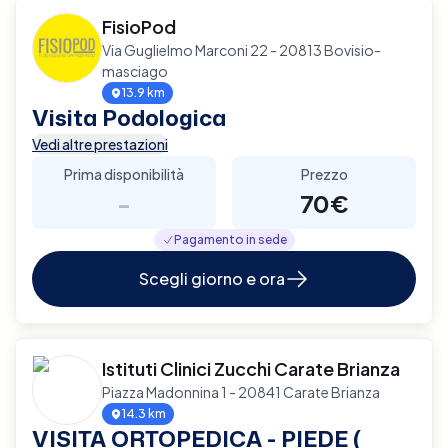
FisioPod
Via Guglielmo Marconi 22 - 20813 Bovisio-
masciago
13.9 km
Visita Podologica
Vedi altre prestazioni
Prima disponibilità
Prezzo
-
70€
Pagamento in sede
Scegli giorno e ora
Istituti Clinici Zucchi Carate Brianza
Piazza Madonnina 1 - 20841 Carate Brianza
14.3 km
VISITA ORTOPEDICA - PIEDE (