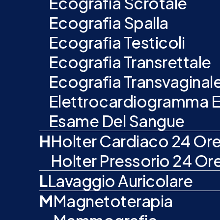
Ecografia Scrotale
Ecografia Spalla
Ecografia Testicoli
Ecografia Transrettale
Ecografia Transvaginal
Elettrocardiogramma 
Esame Del Sangue
H
Holter Cardiaco 24 Or
Holter Pressorio 24 Or
L
Lavaggio Auricolare
M
Magnetoterapia