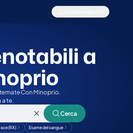
Accedi o registrati
enotabili a
noprio
ertemate Con Minoprio.
 a te.
Cerca
race (RX)
Esame del sangue