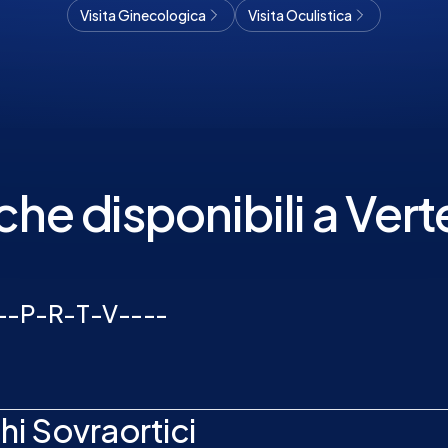
Visita Ginecologica
Visita Oculistica
che disponibili a Ve
-
-
P
-
R
-
T
-
V
-
-
-
-
i Sovraortici