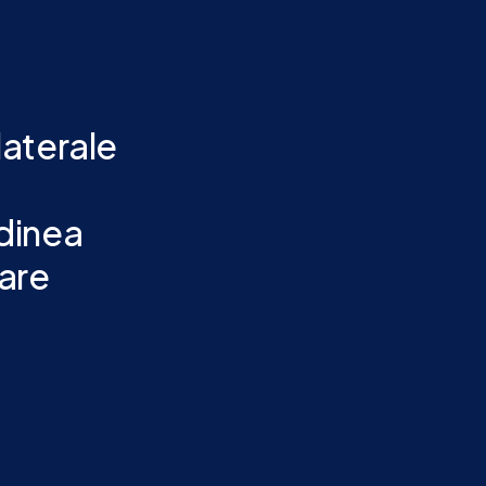
aterale
dinea
are