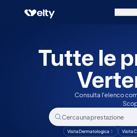
Prenota visita
Tutte
Vertemate Con Minoprio
Prenota V
Prestazion
Specialisti
Tutte le p
Centri Medi
Verte
Consulta l'elenco com
Scopr
Visita Dermatologica
Visita 