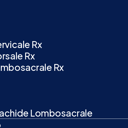
rvicale Rx
rsale Rx
ombosacrale Rx
Rachide Lombosacrale
o