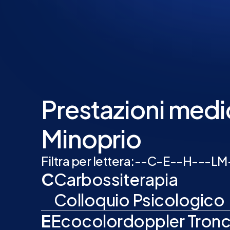
Prestazioni medi
Minoprio
Filtra per lettera:
-
-
C
-
E
-
-
H
-
-
-
L
M
C
Carbossiterapia
Colloquio Psicologico
E
Ecocolordoppler Tronch