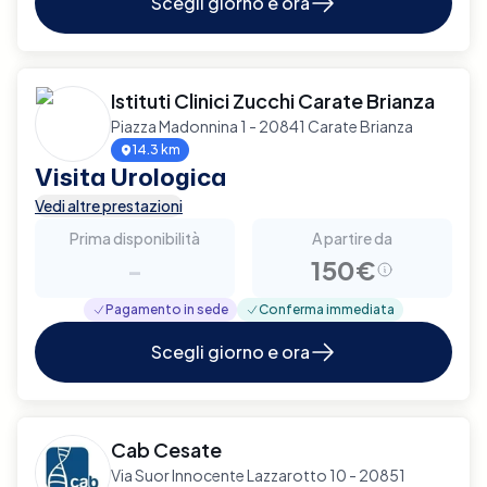
Scegli giorno e ora
Istituti Clinici Zucchi Carate Brianza
Piazza Madonnina 1 - 20841 Carate Brianza
14.3 km
Visita Urologica
Vedi altre prestazioni
Prima disponibilità
A partire da
-
150€
Pagamento in sede
Conferma immediata
Scegli giorno e ora
Cab Cesate
Via Suor Innocente Lazzarotto 10 - 20851