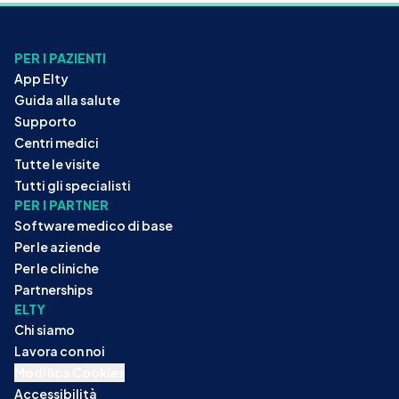
PER I PAZIENTI
App Elty
Guida alla salute
Supporto
Centri medici
Tutte le visite
Tutti gli specialisti
PER I PARTNER
Software medico di base
Per le aziende
Per le cliniche
Partnerships
ELTY
Chi siamo
Lavora con noi
Modifica Cookies
Accessibilità