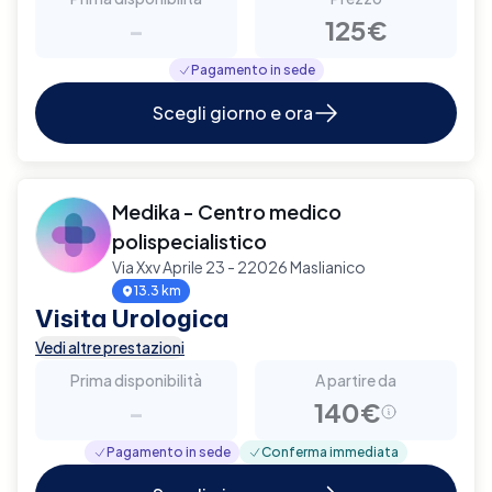
-
125€
Pagamento in sede
Scegli giorno e ora
Medika - Centro medico
polispecialistico
Via Xxv Aprile 23 - 22026 Maslianico
13.3 km
Visita Urologica
Vedi altre prestazioni
Prima disponibilità
A partire da
-
140€
Pagamento in sede
Conferma immediata