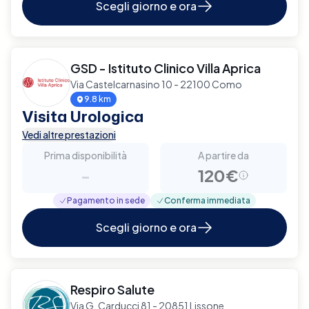
Scegli giorno e ora
GSD - Istituto Clinico Villa Aprica
Via Castelcarnasino 10 - 22100 Como
9.8 km
Visita Urologica
Vedi altre prestazioni
Prima disponibilità
A partire da
-
120€
Pagamento in sede
Conferma immediata
Scegli giorno e ora
Respiro Salute
Via G. Carducci 81 - 20851 Lissone