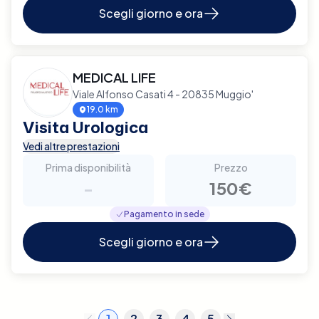
Scegli giorno e ora
MEDICAL LIFE
Viale Alfonso Casati 4 - 20835 Muggio'
19.0 km
Visita Urologica
Vedi altre prestazioni
Prima disponibilità
Prezzo
-
150€
Pagamento in sede
Scegli giorno e ora
1
2
3
4
5