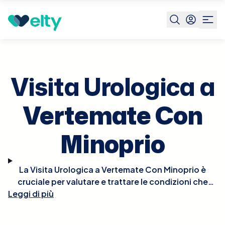
Prenota visita
Visita Urologica
Vertemate Con
Minoprio
Visita Urologica a
Vertemate Con
Minoprio
La Visita Urologica a Vertemate Con Minoprio è
cruciale per valutare e trattare le condizioni che
Leggi di più
interessano il sistema urinario e gli organi
riproduttivi maschili. Durante la visita, l'urologo
esaminerà la tua storia medica e condurrà un esame