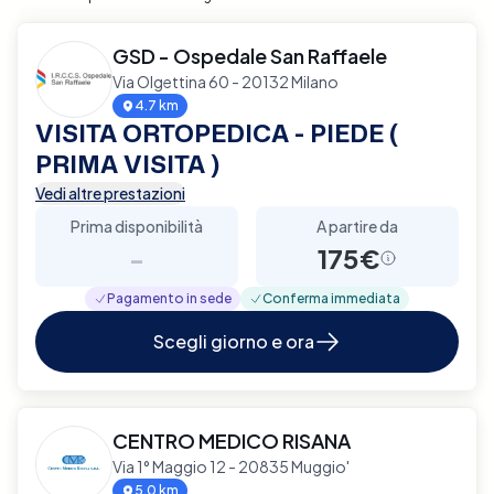
GSD - Ospedale San Raffaele
Via Olgettina 60 - 20132 Milano
4.7 km
VISITA ORTOPEDICA - PIEDE (
PRIMA VISITA )
Vedi altre prestazioni
Prima disponibilità
A partire da
-
175€
Pagamento in sede
Conferma immediata
Scegli giorno e ora
CENTRO MEDICO RISANA
Via 1° Maggio 12 - 20835 Muggio'
5.0 km