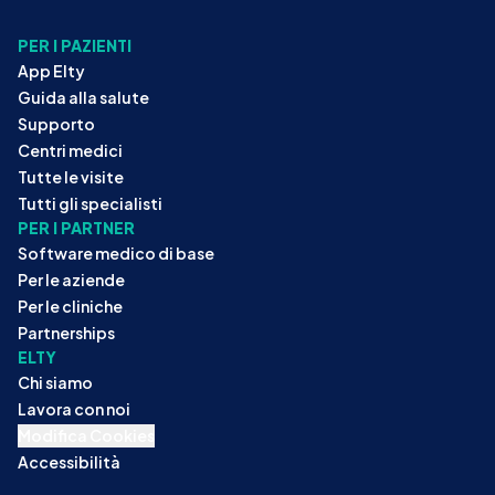
PER I PAZIENTI
App Elty
Guida alla salute
Supporto
Centri medici
Tutte le visite
Tutti gli specialisti
PER I PARTNER
Software medico di base
Per le aziende
Per le cliniche
Partnerships
ELTY
Chi siamo
Lavora con noi
Modifica Cookies
Accessibilità