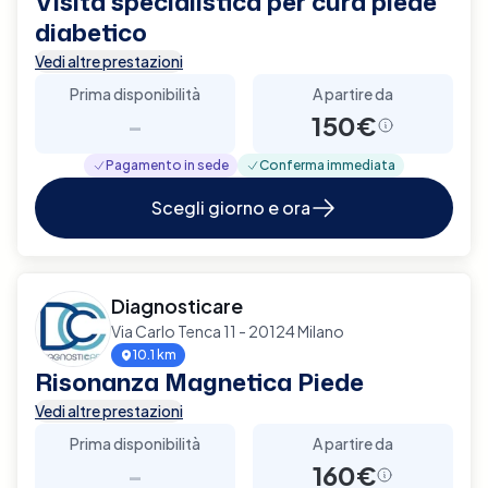
Visita specialistica per cura piede
diabetico
Vedi altre prestazioni
Prima disponibilità
A partire da
-
150€
Pagamento in sede
Conferma immediata
Scegli giorno e ora
Diagnosticare
Via Carlo Tenca 11 - 20124 Milano
10.1 km
Risonanza Magnetica Piede
Vedi altre prestazioni
Prima disponibilità
A partire da
-
160€