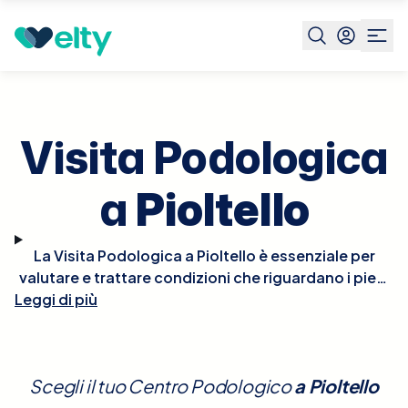
Prenota visita
Visita Podologica
Pioltello
Visita Podologica
a
Pioltello
La Visita Podologica a Pioltello è essenziale per
valutare e trattare condizioni che riguardano i piedi
e le strutture correlate. Durante la visita, il podologo
Leggi di più
esaminerà dettagliatamente i tuoi piedi, valutando
problemi come calli, unghie incarnite, piede
diabetico, fascite plantare e altre disfunzioni
Scegli il tuo Centro Podologico
a
Pioltello
biomeccaniche che possono influenzare la