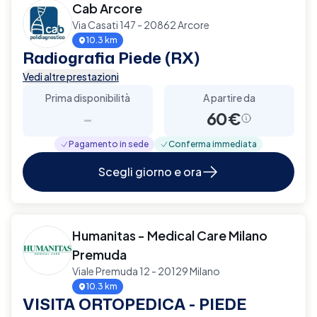
Cab Arcore
Via Casati 147 - 20862 Arcore
10.3 km
Radiografia Piede (RX)
Vedi altre prestazioni
Prima disponibilità
A partire da
-
60€
Pagamento in sede
Conferma immediata
Scegli giorno e ora
Humanitas - Medical Care Milano
Premuda
Viale Premuda 12 - 20129 Milano
10.3 km
VISITA ORTOPEDICA - PIEDE