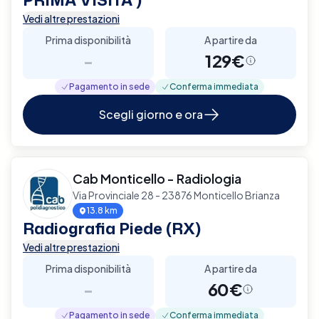
Vedi altre prestazioni
Prima disponibilità
A partire da
-
129€
Pagamento in sede
Conferma immediata
Scegli giorno e ora
Cab Monticello - Radiologia
Via Provinciale 28 - 23876 Monticello Brianza
13.8 km
Radiografia Piede (RX)
Vedi altre prestazioni
Prima disponibilità
A partire da
-
60€
Pagamento in sede
Conferma immediata