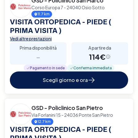
GSD - Policlinico San Marco
Corso Europa 7 - 24040 Osio Sotto
11.7 km
VISITA ORTOPEDICA - PIEDE (
PRIMA VISITA )
Vedi altre prestazioni
Prima disponibilità
A partire da
-
114€
Pagamento in sede
Conferma immediata
Scegli giorno e ora
GSD - Policlinico San Pietro
Via Forlanini 15 - 24036 Ponte San Pietro
12.7 km
VISITA ORTOPEDICA - PIEDE (
PRIMA VISITA )