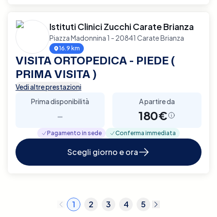
Istituti Clinici Zucchi Carate Brianza
Piazza Madonnina 1 - 20841 Carate Brianza
16.9 km
VISITA ORTOPEDICA - PIEDE (
PRIMA VISITA )
Vedi altre prestazioni
Prima disponibilità
A partire da
-
180€
Pagamento in sede
Conferma immediata
Scegli giorno e ora
1
2
3
4
5