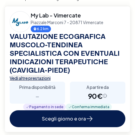
My Lab - Vimercate
Piazzale Marconi 7 - 20871 Vimercate
6.2 km
VALUTAZIONE ECOGRAFICA
MUSCOLO-TENDINEA
SPECIALISTICA CON EVENTUALI
INDICAZIONI TERAPEUTICHE
(CAVIGLIA-PIEDE)
Vedi altre prestazioni
Prima disponibilità
A partire da
-
90€
Pagamento in sede
Conferma immediata
Scegli giorno e ora