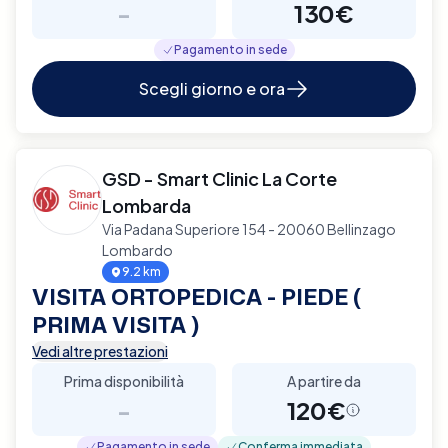
-
130€
Pagamento in sede
Scegli giorno e ora
GSD - Smart Clinic La Corte
Lombarda
Via Padana Superiore 154 - 20060 Bellinzago
Lombardo
9.2 km
VISITA ORTOPEDICA - PIEDE (
PRIMA VISITA )
Vedi altre prestazioni
Prima disponibilità
A partire da
-
120€
Pagamento in sede
Conferma immediata