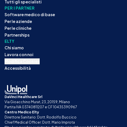
Tutti gli specialisti
PER I PARTNER
Software medico di base
Per le aziende
Per le cliniche
Partnerships
ELTY
Chi siamo
Lavora con noi
Modifica Cookies
Accessibilità
DaVinci Healthcare Srl
Via Gioacchino Murat, 23, 20159, Milano
Partita IVA 03740811207 e CF 10435390967
Centro Medico Elty
Direttore Sanitario: Dott. Rodolfo Buccico
Chief Medical Officer: Dott. Mario Improta