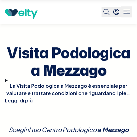
Prenota visita
Visita Podologica
Mezzago
Visita Podologica
a
Mezzago
La Visita Podologica a Mezzago è essenziale per
valutare e trattare condizioni che riguardano i piedi
e le strutture correlate. Durante la visita, il podologo
Leggi di più
esaminerà dettagliatamente i tuoi piedi, valutando
problemi come calli, unghie incarnite, piede
diabetico, fascite plantare e altre disfunzioni
Scegli il tuo Centro Podologico
a
Mezzago
biomeccaniche che possono influenzare la