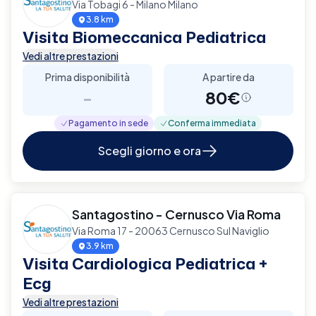
Via Tobagi 6 - Milano Milano
3.8 km
Visita Biomeccanica Pediatrica
Vedi altre prestazioni
Prima disponibilità
A partire da
-
80€
Pagamento in sede
Conferma immediata
Scegli giorno e ora
Santagostino - Cernusco Via Roma
Via Roma 17 - 20063 Cernusco Sul Naviglio
3.9 km
Visita Cardiologica Pediatrica +
Ecg
Vedi altre prestazioni