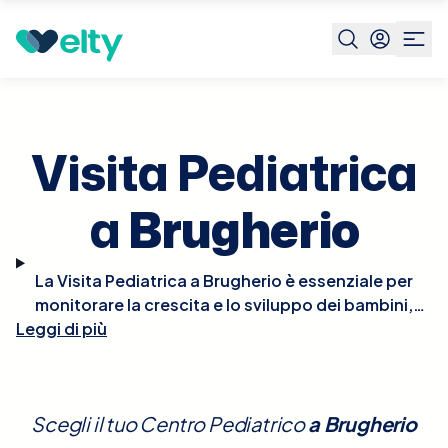
Prenota visita
Visita Pediatrica
Brugherio
Visita Pediatrica
a
Brugherio
La Visita Pediatrica a Brugherio è essenziale per
monitorare la crescita e lo sviluppo dei bambini,
Leggi di più
nonché per la prevenzione e il trattamento di
eventuali patologie. Durante la visita, il pediatra
effettuerà un controllo completo che include la
valutazione della crescita fisica, dello sviluppo
Scegli il tuo Centro Pediatrico
a
Brugherio
neurologico e comportamentale, e del benessere