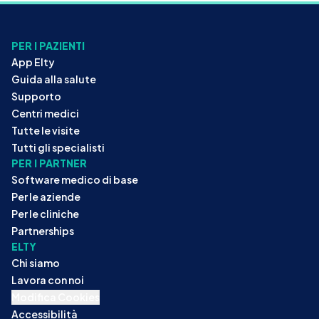
PER I PAZIENTI
App Elty
Guida alla salute
Supporto
Centri medici
Tutte le visite
Tutti gli specialisti
PER I PARTNER
Software medico di base
Per le aziende
Per le cliniche
Partnerships
ELTY
Chi siamo
Lavora con noi
Modifica Cookies
Accessibilità