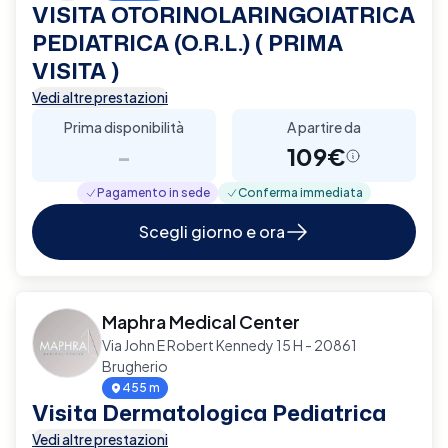
VISITA OTORINOLARINGOIATRICA
PEDIATRICA (O.R.L.) ( PRIMA
VISITA )
Vedi altre prestazioni
Prima disponibilità
A partire da
-
109€
Pagamento in sede
Conferma immediata
Scegli giorno e ora
Maphra Medical Center
Via John E Robert Kennedy 15 H - 20861
Brugherio
455 m
Visita Dermatologica Pediatrica
Vedi altre prestazioni