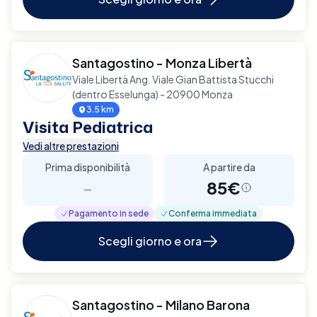
Santagostino - Monza Libertà
Viale Libertà Ang. Viale Gian Battista Stucchi
(dentro Esselunga) - 20900 Monza
3.5 km
Visita Pediatrica
Vedi altre prestazioni
Prima disponibilità
A partire da
-
85€
Pagamento in sede
Conferma immediata
Scegli giorno e ora
Santagostino - Milano Barona