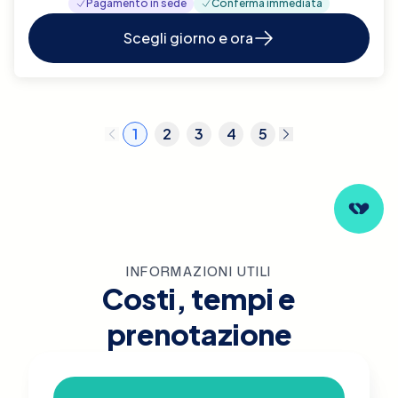
Pagamento in sede
Conferma immediata
Scegli giorno e ora
1
2
3
4
5
INFORMAZIONI UTILI
Costi, tempi e
prenotazione