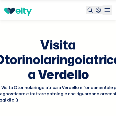
Prenota visita
Visita Otorinolaringoiatrica
Verdello
Visita
Otorinolaringoiatric
a
Verdello
 Visita Otorinolaringoiatrica a Verdello è fondamentale 
iagnosticare e trattare patologie che riguardano orecchi
ggi di più
aso e gola. Durante la visita, l'otorinolaringoiatra esegui
un esame approfondito delle aree interessate, che può
includere l'osservazione dell'orecchio interno con un