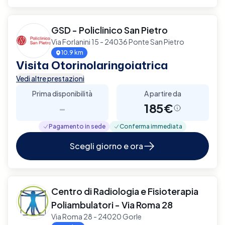
GSD - Policlinico San Pietro
Via Forlanini 15 - 24036 Ponte San Pietro
10.9 km
Visita Otorinolaringoiatrica
Vedi altre prestazioni
Prima disponibilità
A partire da
-
185€
Pagamento in sede
Conferma immediata
Scegli giorno e ora
Centro di Radiologia e Fisioterapia
Poliambulatori - Via Roma 28
Via Roma 28 - 24020 Gorle