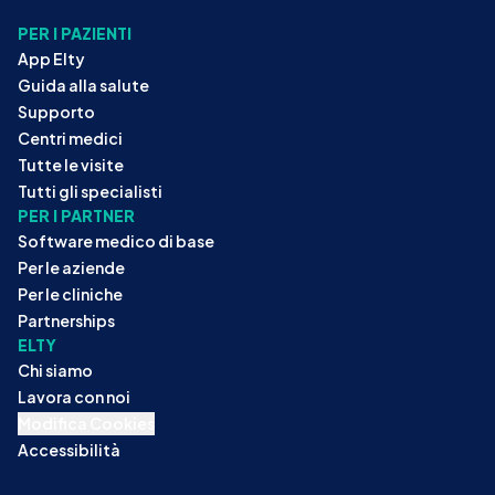
PER I PAZIENTI
App Elty
Guida alla salute
Supporto
Centri medici
Tutte le visite
Tutti gli specialisti
PER I PARTNER
Software medico di base
Per le aziende
Per le cliniche
Partnerships
ELTY
Chi siamo
Lavora con noi
Modifica Cookies
Accessibilità