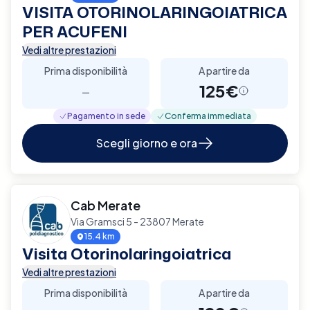
VISITA OTORINOLARINGOIATRICA
PER ACUFENI
Vedi altre prestazioni
Prima disponibilità
A partire da
-
125€
Pagamento in sede
Conferma immediata
Scegli giorno e ora
Cab Merate
Via Gramsci 5 - 23807 Merate
15.4 km
Visita Otorinolaringoiatrica
Vedi altre prestazioni
Prima disponibilità
A partire da