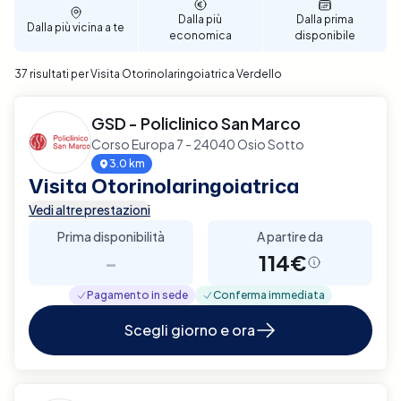
Dalla più
Dalla prima
Dalla più vicina a te
economica
disponibile
37 risultati per Visita Otorinolaringoiatrica Verdello
GSD - Policlinico San Marco
Corso Europa 7 - 24040 Osio Sotto
3.0 km
Visita Otorinolaringoiatrica
Vedi altre prestazioni
Prima disponibilità
A partire da
-
114€
Pagamento in sede
Conferma immediata
Scegli giorno e ora