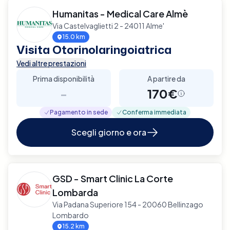
Humanitas - Medical Care Almè
Via Castelvaglietti 2 - 24011 Alme'
15.0 km
Visita Otorinolaringoiatrica
Vedi altre prestazioni
Prima disponibilità
A partire da
-
170€
Pagamento in sede
Conferma immediata
Scegli giorno e ora
GSD - Smart Clinic La Corte
Lombarda
Via Padana Superiore 154 - 20060 Bellinzago
Lombardo
15.2 km