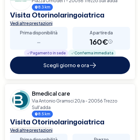
Piazza Omodei 1 - 20056 Trezzo Sull'adda
8.3 km
Visita Otorinolaringoiatrica
Vedi altre prestazioni
Prima disponibilità
A partire da
-
160€
Pagamento in sede
Conferma immediata
Scegli giorno e ora
Bmedical care
Via Antonio Gramsci 20/a - 20056 Trezzo
Sull'adda
8.5 km
Visita Otorinolaringoiatrica
Vedi altre prestazioni
Prima disponibilità
Prezzo