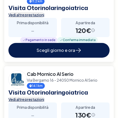
11.2 km
Visita Otorinolaringoiatrica
Vedi altre prestazioni
Prima disponibilità
A partire da
-
120€
Pagamento in sede
Conferma immediata
Scegli giorno e ora
Cab Mornico Al Serio
Via Bergamo 16 - 24050 Mornico Al Serio
14.1 km
Visita Otorinolaringoiatrica
Vedi altre prestazioni
Prima disponibilità
A partire da
-
130€