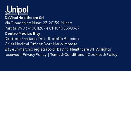
DaVinci Healthcare Srl
Via Gioacchino Murat, 23, 20159, Milano
Partita IVA 03740811207 e CF 10435390967
Centro Medico Elty
Direttore Sanitario: Dott. Rodolfo Buccico
Chief Medical Officer: Dott. Mario Improta
Elty è un marchio registrato di: DaVinci Healthcare Srl | All rights 
reserved
|
Privacy Policy
|
Terms & Conditions
|
Cookies & Policy