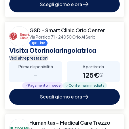
Scegli giorno e ora
GSD - Smart Clinic Orio Center
Via Portico 71 - 24050 Orio Al Serio
8.1 km
Visita Otorinolaringoiatrica
Vedi altre prestazioni
Prima disponibilità
A partire da
-
125€
Pagamento in sede
Conferma immediata
Scegli giorno e ora
Humanitas - Medical Care Trezzo