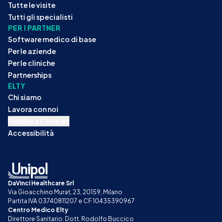
Tutte le visite
Tutti gli specialisti
PER I PARTNER
Software medico di base
Per le aziende
Per le cliniche
Partnerships
ELTY
Chi siamo
Lavora con noi
Modifica Cookies
Accessibilità
DaVinci Healthcare Srl
Via Gioacchino Murat, 23, 20159, Milano
Partita IVA 03740811207 e CF 10435390967
Centro Medico Elty
Direttore Sanitario: Dott. Rodolfo Buccico