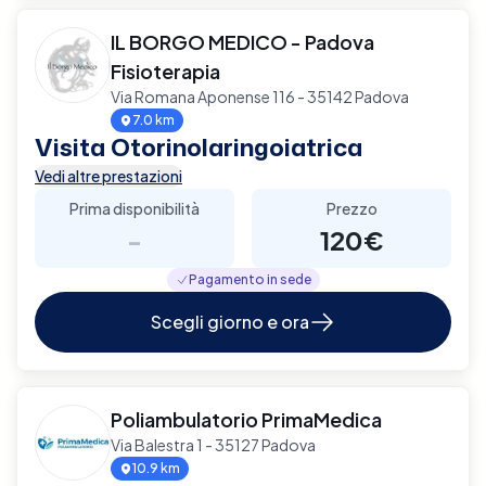
IL BORGO MEDICO - Padova
Fisioterapia
Via Romana Aponense 116 - 35142 Padova
7.0 km
Visita Otorinolaringoiatrica
Vedi altre prestazioni
Prima disponibilità
Prezzo
-
120€
Pagamento in sede
Scegli giorno e ora
Poliambulatorio PrimaMedica
Via Balestra 1 - 35127 Padova
10.9 km