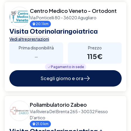
Centro Medico Veneto - Ortodont
Via Ponticelli 80 - 36020 Agugliaro
20.1 km
Visita Otorinolaringoiatrica
Vedi altre prestazioni
Prima disponibilità
Prezzo
-
115€
Pagamento in sede
Scegli giorno e ora
Poliambulatorio Zabeo
Via Riviera Del Brenta 265 - 30032 Fiesso
D'artico
21.0 km