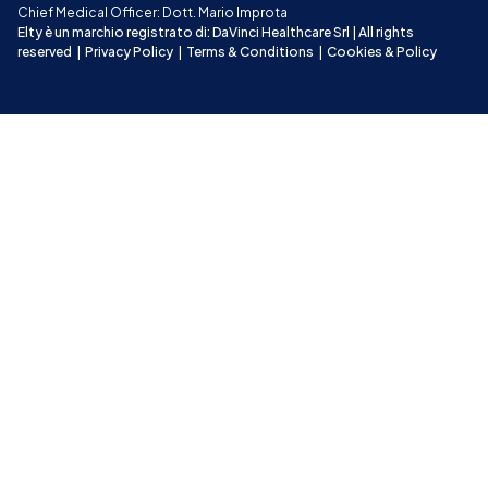
Chief Medical Officer: Dott. Mario Improta
Elty è un marchio registrato di: DaVinci Healthcare Srl | All rights 
reserved
|
Privacy Policy
|
Terms & Conditions
|
Cookies & Policy