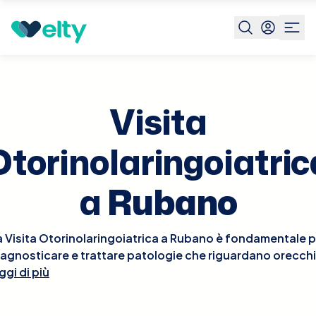
Prenota visita
Visita Otorinolaringoiatrica
Rubano
Visita
Otorinolaringoiatric
a
Rubano
a Visita Otorinolaringoiatrica a Rubano è fondamentale p
iagnosticare e trattare patologie che riguardano orecchi
ggi di più
aso e gola. Durante la visita, l'otorinolaringoiatra esegui
un esame approfondito delle aree interessate, che può
includere l'osservazione dell'orecchio interno con un