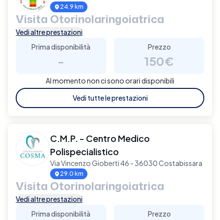
24.9 km
Visita Otorinolaringoiatrica
Vedi altre prestazioni
Prima disponibilità
Prezzo
-
150€
Al momento non ci sono orari disponibili
Vedi tutte le prestazioni
C.M.P. - Centro Medico
Polispecialistico
Via Vincenzo Gioberti 46 - 36030 Costabissara
29.0 km
Visita Otorinolaringoiatrica
Vedi altre prestazioni
Prima disponibilità
Prezzo