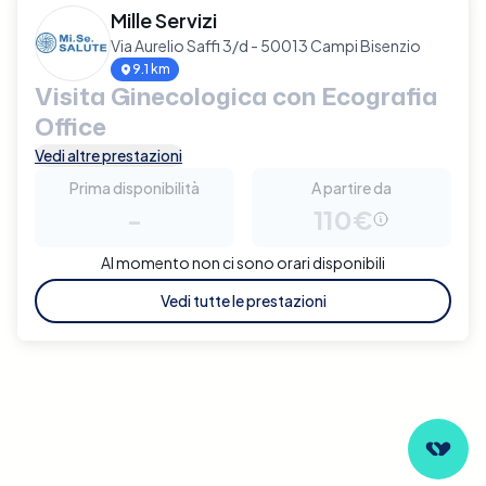
Mille Servizi
Via Aurelio Saffi 3/d - 50013 Campi Bisenzio
9.1 km
Visita Ginecologica con Ecografia
Office
Vedi altre prestazioni
Prima disponibilità
A partire da
-
110€
Al momento non ci sono orari disponibili
Vedi tutte le prestazioni