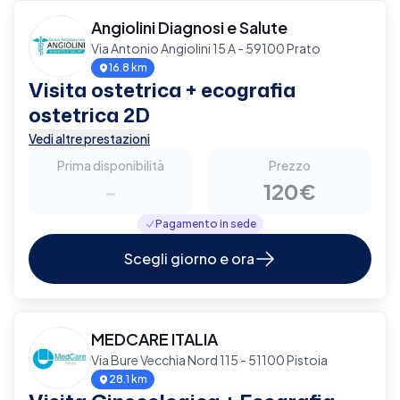
Angiolini Diagnosi e Salute
Via Antonio Angiolini 15 A - 59100 Prato
16.8 km
Visita ostetrica + ecografia
ostetrica 2D
Vedi altre prestazioni
Prima disponibilità
Prezzo
-
120€
Pagamento in sede
Scegli giorno e ora
MEDCARE ITALIA
Via Bure Vecchia Nord 115 - 51100 Pistoia
28.1 km