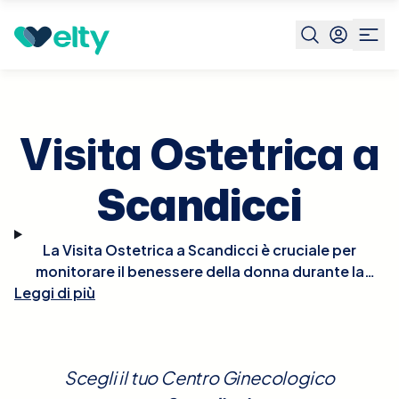
Prenota visita
Visita Ostetrica
Scandicci
Visita Ostetrica a
Scandicci
La Visita Ostetrica a Scandicci è cruciale per
monitorare il benessere della donna durante la
Leggi di più
gravidanza. Durante la visita, l'ostetrico valuterà la
salute della mamma e dello sviluppo fetale
attraverso esami fisici e test come l'ecografia, che
controlla la crescita del feto, la sua posizione e il
Scegli il tuo Centro Ginecologico
benessere generale. È anche un'opportunità per