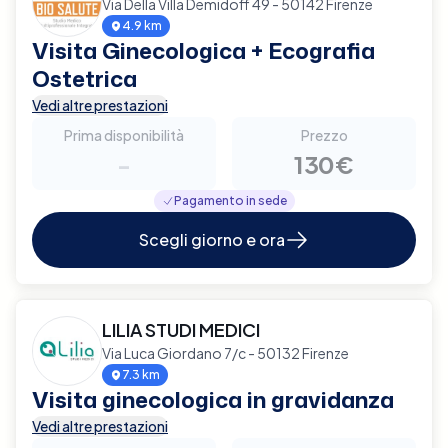
Via Della Villa Demidoff 49 - 50142 Firenze
4.9 km
Visita Ginecologica + Ecografia
Ostetrica
Vedi altre prestazioni
Prima disponibilità
Prezzo
-
130€
Pagamento in sede
Scegli giorno e ora
LILIA STUDI MEDICI
Via Luca Giordano 7/c - 50132 Firenze
7.3 km
Visita ginecologica in gravidanza
Vedi altre prestazioni