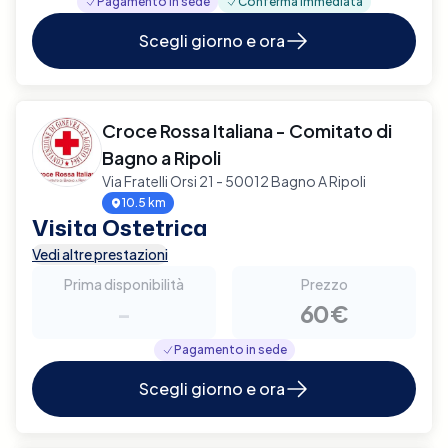
Pagamento in sede
Conferma immediata
Scegli giorno e ora
Croce Rossa Italiana - Comitato di
Bagno a Ripoli
Via Fratelli Orsi 21 - 50012 Bagno A Ripoli
10.5 km
Visita Ostetrica
Vedi altre prestazioni
Prima disponibilità
Prezzo
-
60€
Pagamento in sede
Scegli giorno e ora