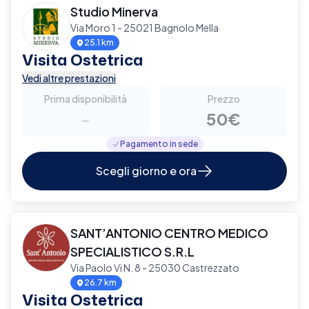
Studio Minerva
Via Moro 1 - 25021 Bagnolo Mella
25.1 km
Visita Ostetrica
Vedi altre prestazioni
Prima disponibilità
Prezzo
-
50€
Pagamento in sede
Scegli giorno e ora
SANT’ANTONIO CENTRO MEDICO
SPECIALISTICO S.R.L
Via Paolo Vi N. 8 - 25030 Castrezzato
26.7 km
Visita Ostetrica