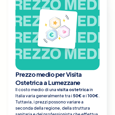
PREZZO MEDIO
PREZZO MEDIO
PREZZO MEDIO
PREZZO MEDIO
Prezzo medio per Visita
Ostetrica a Lumezzane
Il costo medio di una
visita ostetrica
in
Italia varia generalmente tra i
50€
e i
100€
.
Tuttavia, i prezzi possono variare a
seconda della regione, della struttura
sanitaria e del professionista che effettua