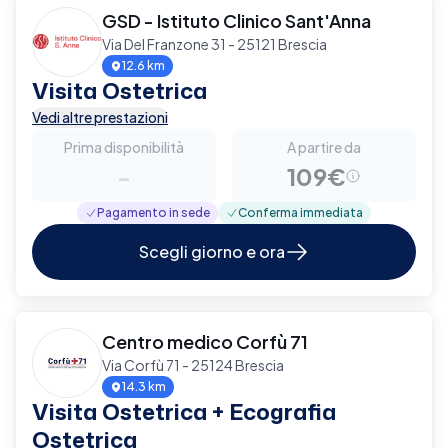
GSD - Istituto Clinico Sant'Anna
Via Del Franzone 31 - 25121 Brescia
12.6 km
Visita Ostetrica
Vedi altre prestazioni
Prima disponibilità
A partire da
-
109€
Pagamento in sede
Conferma immediata
Scegli giorno e ora
Centro medico Corfù 71
Via Corfù 71 - 25124 Brescia
14.3 km
Visita Ostetrica + Ecografia
Ostetrica