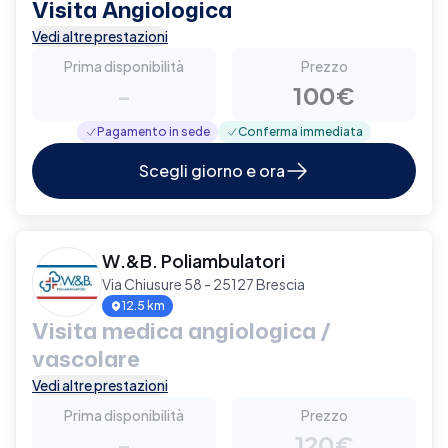
Visita Angiologica
Vedi altre prestazioni
Prima disponibilità
Prezzo
-
100€
Pagamento in sede
Conferma immediata
Scegli giorno e ora
W.&B. Poliambulatori
Via Chiusure 58 - 25127 Brescia
12.5 km
Visita medica angiologica /
vascolare
Vedi altre prestazioni
Prima disponibilità
Prezzo
-
120€