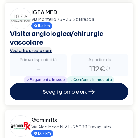
IGEA MED
Via Montello 75 - 25128 Brescia
11.4 km
Visita angiologica/chirurgia
vascolare
Vedi altre prestazioni
Prima disponibilità
A partire da
-
112€
Pagamento in sede
Conferma immediata
Scegli giorno e ora
Gemini Rx
Via Aldo Moro N. 81 - 25039 Travagliato
19.7 km