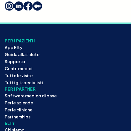
PER I PAZIENTI
App Elty
Guida alla salute
Supporto
Centri medici
Tutte le visite
Tutti gli specialisti
PER I PARTNER
Software medico di base
Per le aziende
Per le cliniche
Partnerships
ELTY
Chi siamo