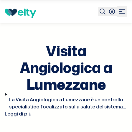
Prenota visita
Visita Angiologica
Lumezzane
Visita
Angiologica a
Lumezzane
La Visita Angiologica a Lumezzane è un controllo
specialistico focalizzato sulla salute del sistema
Leggi di più
circolatorio, in particolare vene e arterie. Durante la
visita, l'angiologo valuta la struttura e la
funzionalità dei vasi sanguigni attraverso l'esame