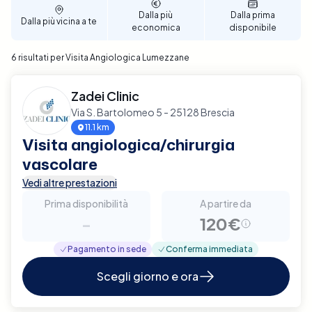
Dalla più
Dalla prima
Dalla più vicina a te
economica
disponibile
6 risultati per Visita Angiologica Lumezzane
Zadei Clinic
Via S. Bartolomeo 5 - 25128 Brescia
11.1 km
Visita angiologica/chirurgia
vascolare
Vedi altre prestazioni
Prima disponibilità
A partire da
-
120€
Pagamento in sede
Conferma immediata
Scegli giorno e ora