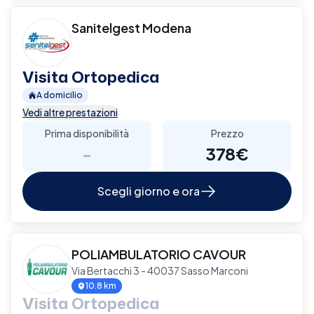
Sanitelgest Modena
Visita Ortopedica
A domicilio
Vedi altre prestazioni
Prima disponibilità
Prezzo
-
378€
Scegli giorno e ora
POLIAMBULATORIO CAVOUR
Via Bertacchi 3 - 40037 Sasso Marconi
10.8 km
Visita Ortopedica