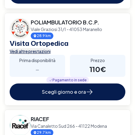
POLIAMBULATORIO B.C.P.
Viale Graziosi 31/1 - 41053 Maranello
28.9 km
Visita Ortopedica
Vedi altre prestazioni
Prima disponibilità
Prezzo
-
110€
Pagamento in sede
Scegli giorno e ora
RIACEF
Via Canaletto Sud 266 - 41122 Modena
29.7 km