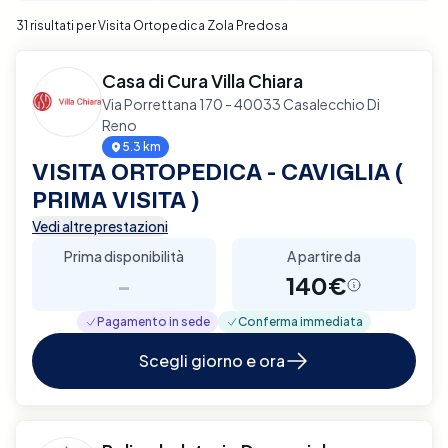
31 risultati per Visita Ortopedica Zola Predosa
Casa di Cura Villa Chiara
Via Porrettana 170 - 40033 Casalecchio Di
Reno
5.3 km
VISITA ORTOPEDICA - CAVIGLIA (
PRIMA VISITA )
Vedi altre prestazioni
Prima disponibilità
A partire da
-
140€
Pagamento in sede
Conferma immediata
Scegli giorno e ora