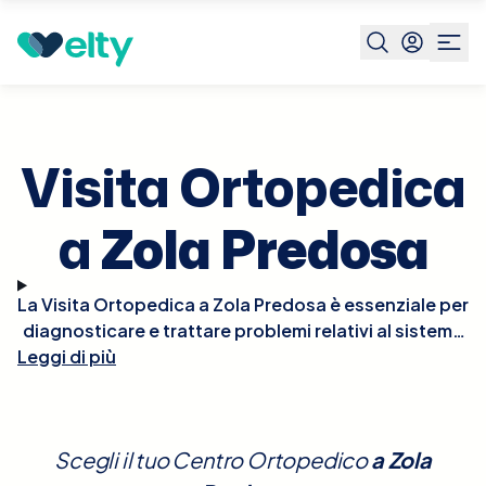
Prenota visita
Visita Ortopedica
Zola Predosa
Visita Ortopedica
a
Zola Predosa
La Visita Ortopedica a Zola Predosa è essenziale per
diagnosticare e trattare problemi relativi al sistema
Leggi di più
muscolo-scheletrico, come fratture, distorsioni,
artrite, mal di schiena e altre condizioni che
influenzano ossa, articolazioni, legamenti e muscoli.
Durante la visita, l'ortopedico eseguirà un esame
Scegli il tuo Centro Ortopedico
a
Zola
fisico dettagliato, potrebbe richiedere radiografie o