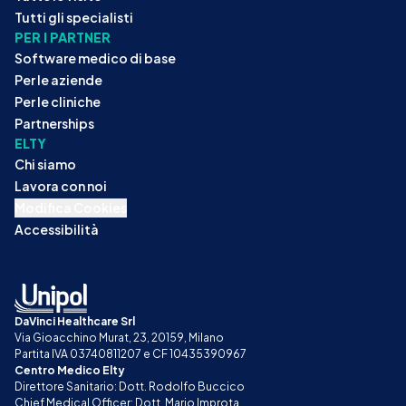
Tutti gli specialisti
PER I PARTNER
Software medico di base
Per le aziende
Per le cliniche
Partnerships
ELTY
Chi siamo
Lavora con noi
Modifica Cookies
Accessibilità
DaVinci Healthcare Srl
Via Gioacchino Murat, 23, 20159, Milano
Partita IVA 03740811207 e CF 10435390967
Centro Medico Elty
Direttore Sanitario: Dott. Rodolfo Buccico
Chief Medical Officer: Dott. Mario Improta