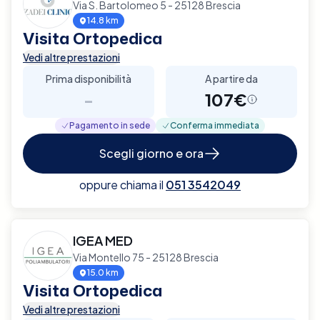
Via S. Bartolomeo 5 - 25128 Brescia
14.8 km
Visita Ortopedica
Vedi altre prestazioni
Prima disponibilità
A partire da
-
107€
Pagamento in sede
Conferma immediata
Scegli giorno e ora
oppure chiama il
051 3542049
IGEA MED
Via Montello 75 - 25128 Brescia
15.0 km
Visita Ortopedica
Vedi altre prestazioni