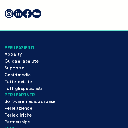
PER I PAZIENTI
App Elty
Guida alla salute
Supporto
Centri medici
Tutte le visite
Tutti gli specialisti
PER I PARTNER
Software medico di base
Per le aziende
Per le cliniche
Partnerships
ELTY