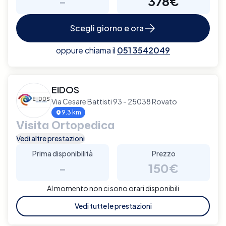
-
378€
Scegli giorno e ora
oppure chiama il
051 3542049
EIDOS
Via Cesare Battisti 93 - 25038 Rovato
9.3 km
Visita Ortopedica
Vedi altre prestazioni
Prima disponibilità
Prezzo
-
150€
Al momento non ci sono orari disponibili
Vedi tutte le prestazioni