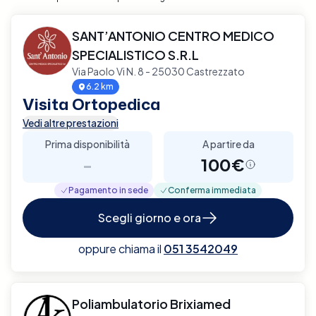
SANT’ANTONIO CENTRO MEDICO
SPECIALISTICO S.R.L
Via Paolo Vi N. 8 - 25030 Castrezzato
6.2 km
Visita Ortopedica
Vedi altre prestazioni
Prima disponibilità
A partire da
-
100€
Pagamento in sede
Conferma immediata
Scegli giorno e ora
oppure chiama il
051 3542049
Poliambulatorio Brixiamed