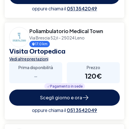
oppure chiama il
051 3542049
Poliambulatorio Medical Town
Via Brescia 52/i - 25024 Leno
17.0 km
Visita Ortopedica
Vedi altre prestazioni
Prima disponibilità
Prezzo
-
120€
Pagamento in sede
Scegli giorno e ora
oppure chiama il
051 3542049