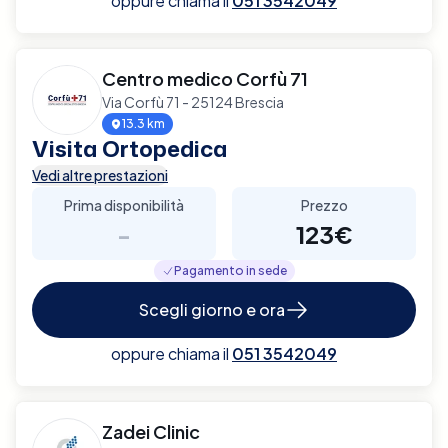
oppure chiama il
051 3542049
Centro medico Corfù 71
Via Corfù 71 - 25124 Brescia
13.3 km
Visita Ortopedica
Vedi altre prestazioni
Prima disponibilità
Prezzo
-
123€
Pagamento in sede
Scegli giorno e ora
oppure chiama il
051 3542049
Zadei Clinic