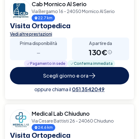
Cab Mornico Al Serio
Via Bergamo 16 - 24050 Mornico Al Serio
22.7 km
Visita Ortopedica
Vedi altre prestazioni
Prima disponibilità
A partire da
-
130€
Pagamento in sede
Conferma immediata
Scegli giorno e ora
oppure chiama il
051 3542049
Medical Lab Chiuduno
Via Cesare Battisti 26 - 24060 Chiuduno
24.6 km
Visita Ortopedica