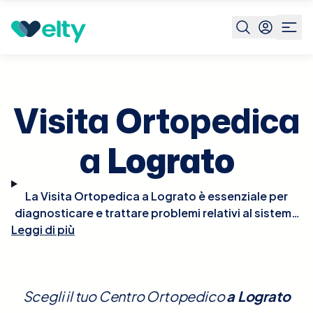
Prenota visita
Visita Ortopedica
Lograto
Visita Ortopedica
a
Lograto
La Visita Ortopedica a Lograto è essenziale per
diagnosticare e trattare problemi relativi al sistema
Leggi di più
muscolo-scheletrico, come fratture, distorsioni,
artrite, mal di schiena e altre condizioni che
influenzano ossa, articolazioni, legamenti e muscoli.
Durante la visita, l'ortopedico eseguirà un esame
Scegli il tuo Centro Ortopedico
a
Lograto
fisico dettagliato, potrebbe richiedere radiografie o