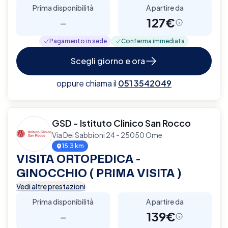
Prima disponibilità
A partire da
-
127€
Pagamento in sede
Conferma immediata
Scegli giorno e ora
oppure chiama il
051 3542049
GSD - Istituto Clinico San Rocco
Via Dei Sabbioni 24 - 25050 Ome
15.3 km
VISITA ORTOPEDICA -
GINOCCHIO ( PRIMA VISITA )
Vedi altre prestazioni
Prima disponibilità
A partire da
-
139€