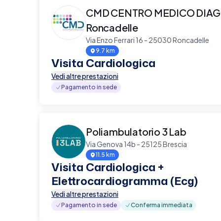
CMD CENTRO MEDICO DIAG
Roncadelle
Via Enzo Ferrari 16 - 25030 Roncadelle
9.7 km
Visita Cardiologica
Vedi altre prestazioni
Pagamento in sede
Poliambulatorio 3 Lab
Via Genova 14b - 25125 Brescia
11.5 km
Visita Cardiologica +
Elettrocardiogramma (Ecg)
Vedi altre prestazioni
Pagamento in sede
Conferma immediata