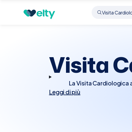
Prenota visita
Visita Cardiologica
Lograto
Visita C
La Visita Cardiologica 
Leggi di più
cuore. Durante la vi
ascoltare il battit
diagnostici aggiun
sforzo. Questi test ai
condizioni cardiache. La