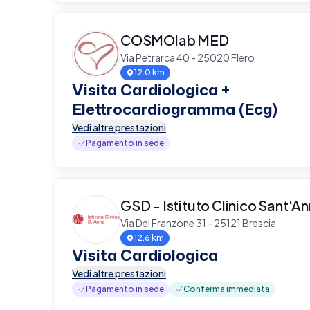
COSMOlab MED
Via Petrarca 40 - 25020 Flero
12.0 km
Visita Cardiologica +
Elettrocardiogramma (Ecg)
Vedi altre prestazioni
Pagamento in sede
GSD - Istituto Clinico Sant'A
Via Del Franzone 31 - 25121 Brescia
12.6 km
Visita Cardiologica
Vedi altre prestazioni
Pagamento in sede
Conferma immediata