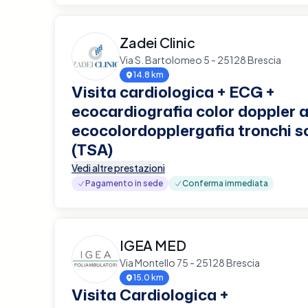
Zadei Clinic
Via S. Bartolomeo 5 - 25128 Brescia
14.8 km
Visita cardiologica + ECG +
ecocardiografia color doppler a
ecocolordopplergafia tronchi s
(TSA)
Vedi altre prestazioni
Pagamento in sede
Conferma immediata
IGEA MED
Via Montello 75 - 25128 Brescia
15.0 km
Visita Cardiologica +