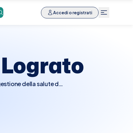
Accedi o registrati
a
Lograto
estione della salute del
pprofondito, potrebbe
io, prescrivere test
diogramma o test da
riche, aritmie, o altre
i cardiaci, sintomi nuovi