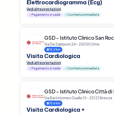
Elettrocardiogramma (Ecg)
Vedi altre prestazioni
Pagamento in sede
Conferma immediata
GSD - Istituto Clinico San Ro
Via Dei Sabbioni 24 - 25050 Ome
15.3 km
Visita Cardiologica
Vedi altre prestazioni
Pagamento in sede
Conferma immediata
GSD - Istituto Clinico Città di
Via Bartolomeo Gualla 15 - 25121 Brescia
15.6 km
Visita Cardiologica +