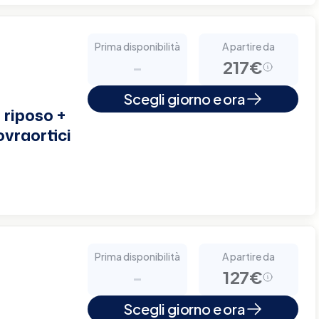
Prima disponibilità
A partire da
-
217€
Scegli giorno e ora
 riposo +
ovraortici
Prima disponibilità
A partire da
-
127€
Scegli giorno e ora