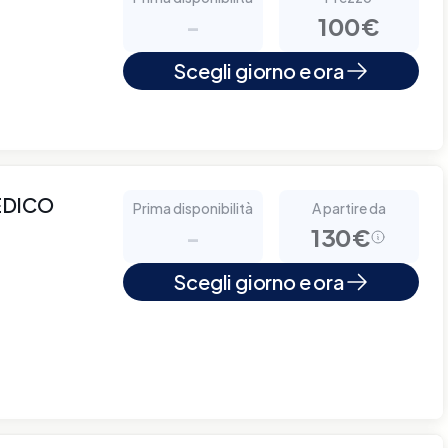
-
100€
Scegli giorno e ora
EDICO
Prima disponibilità
A partire da
-
130€
Scegli giorno e ora