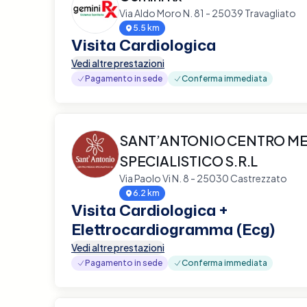
Via Aldo Moro N. 81 - 25039 Travagliato
5.5 km
Visita Cardiologica
Vedi altre prestazioni
Pagamento in sede
Conferma immediata
SANT’ANTONIO CENTRO M
SPECIALISTICO S.R.L
Via Paolo Vi N. 8 - 25030 Castrezzato
6.2 km
Visita Cardiologica +
Elettrocardiogramma (Ecg)
Vedi altre prestazioni
Pagamento in sede
Conferma immediata