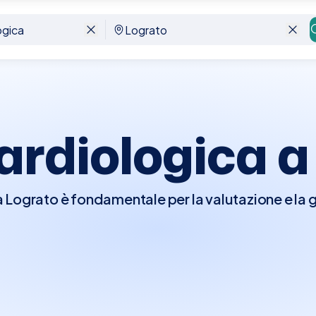
ardiologica 
a Lograto è fondamentale per la valutazione e la g
sita, il cardiologo effettuerà un esame fisico a
o del cuore per rilevare irregolarità e, se necessar
tivi come l'elettrocardiogramma (ECG), l'ecocar
utano a identificare problemi come malattie corona
 visita è cruciale per chi ha una storia di problem