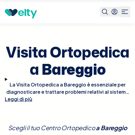
Prenota visita
Visita Ortopedica
Bareggio
Visita Ortopedica
a
Bareggio
La Visita Ortopedica a Bareggio è essenziale per
diagnosticare e trattare problemi relativi al sistema
Leggi di più
muscolo-scheletrico, come fratture, distorsioni,
artrite, mal di schiena e altre condizioni che
influenzano ossa, articolazioni, legamenti e muscoli.
Durante la visita, l'ortopedico eseguirà un esame
Scegli il tuo Centro Ortopedico
a
Bareggio
fisico dettagliato, potrebbe richiedere radiografie o