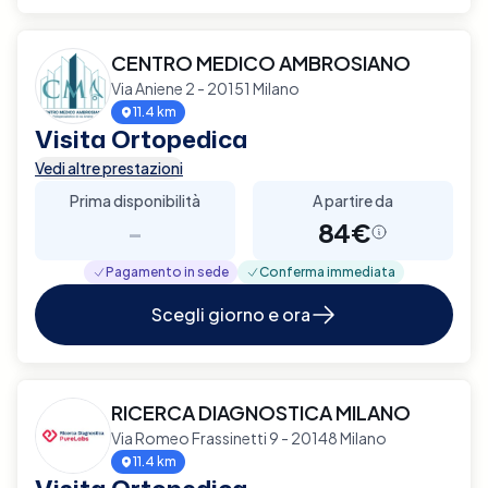
CENTRO MEDICO AMBROSIANO
Via Aniene 2 - 20151 Milano
11.4 km
Visita Ortopedica
Vedi altre prestazioni
Prima disponibilità
A partire da
-
84€
Pagamento in sede
Conferma immediata
Scegli giorno e ora
RICERCA DIAGNOSTICA MILANO
Via Romeo Frassinetti 9 - 20148 Milano
11.4 km