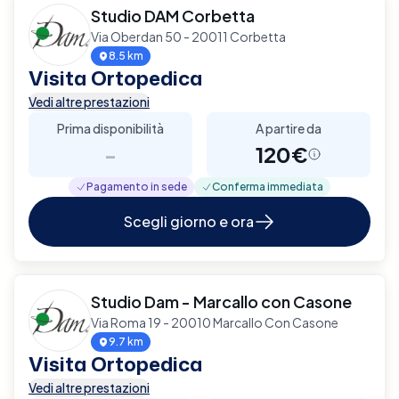
Studio DAM Corbetta
Via Oberdan 50 - 20011 Corbetta
8.5 km
Visita Ortopedica
Vedi altre prestazioni
Prima disponibilità
A partire da
-
120€
Pagamento in sede
Conferma immediata
Scegli giorno e ora
Studio Dam - Marcallo con Casone
Via Roma 19 - 20010 Marcallo Con Casone
9.7 km
Visita Ortopedica
Vedi altre prestazioni