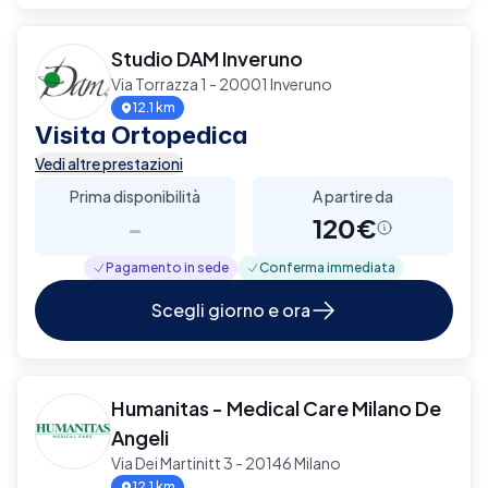
Studio DAM Inveruno
Via Torrazza 1 - 20001 Inveruno
12.1 km
Visita Ortopedica
Vedi altre prestazioni
Prima disponibilità
A partire da
-
120€
Pagamento in sede
Conferma immediata
Scegli giorno e ora
Humanitas - Medical Care Milano De
Angeli
Via Dei Martinitt 3 - 20146 Milano
12.1 km