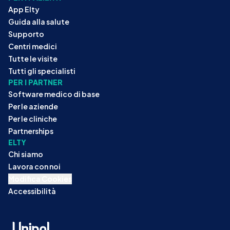
App Elty
Guida alla salute
Supporto
Centri medici
Tutte le visite
Tutti gli specialisti
PER I PARTNER
Software medico di base
Per le aziende
Per le cliniche
Partnerships
ELTY
Chi siamo
Lavora con noi
Modifica Cookies
Accessibilità