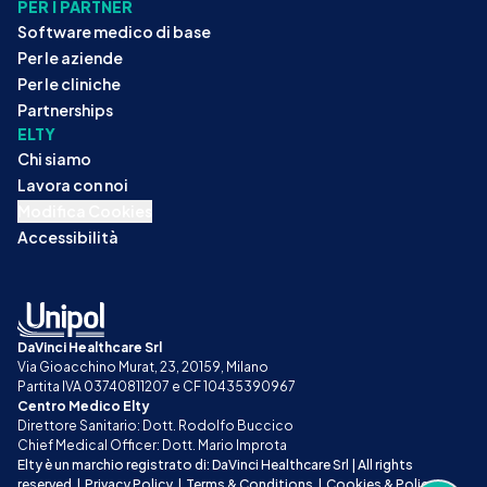
PER I PARTNER
Software medico di base
Per le aziende
Per le cliniche
Partnerships
ELTY
Chi siamo
Lavora con noi
Modifica Cookies
Accessibilità
DaVinci Healthcare Srl
Via Gioacchino Murat, 23, 20159, Milano
Partita IVA 03740811207 e CF 10435390967
Centro Medico Elty
Direttore Sanitario: Dott. Rodolfo Buccico
Chief Medical Officer: Dott. Mario Improta
Elty è un marchio registrato di: DaVinci Healthcare Srl | All rights 
reserved
|
Privacy Policy
|
Terms & Conditions
|
Cookies & Policy