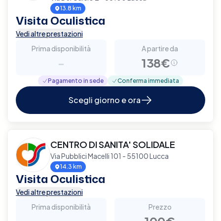
13.8 km
Visita Oculistica
Vedi altre prestazioni
Prima disponibilità
A partire da
-
138€
Pagamento in sede
Conferma immediata
Scegli giorno e ora
CENTRO DI SANITA' SOLIDALE
Via Pubblici Macelli 101 - 55100 Lucca
14.3 km
Visita Oculistica
Vedi altre prestazioni
Prima disponibilità
Prezzo
-
100€