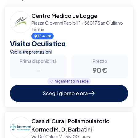
Centro Medico Le Logge
Piazza Giovanni Paolo Ii 1 - 56017 San Giuliano
Terme
12.4 km
Visita Oculistica
Vedi altre prestazioni
Prima disponibilità
Prezzo
-
90€
Pagamento in sede
Scegli giorno e ora
Casa di Cura | Poliambulatorio
Kormed M. D. Barbatini
Via Del Calcio 2 - 55100 Lucca