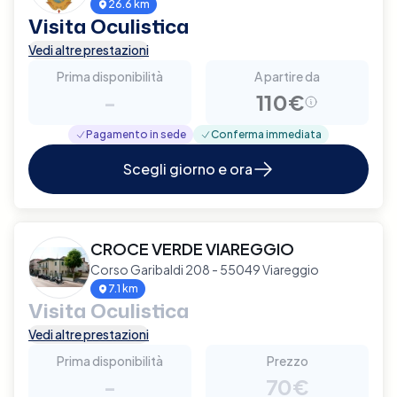
26.6 km
Visita Oculistica
Vedi altre prestazioni
Prima disponibilità
A partire da
-
110€
Pagamento in sede
Conferma immediata
Scegli giorno e ora
CROCE VERDE VIAREGGIO
Corso Garibaldi 208 - 55049 Viareggio
7.1 km
Visita Oculistica
Vedi altre prestazioni
Prima disponibilità
Prezzo
-
70€