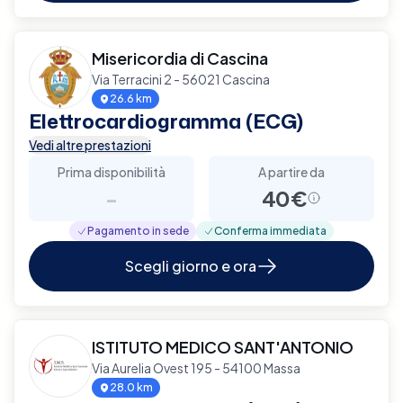
Misericordia di Cascina
Via Terracini 2 - 56021 Cascina
26.6 km
Elettrocardiogramma (ECG)
Vedi altre prestazioni
Prima disponibilità
A partire da
-
40€
Pagamento in sede
Conferma immediata
Scegli giorno e ora
ISTITUTO MEDICO SANT'ANTONIO
Via Aurelia Ovest 195 - 54100 Massa
28.0 km