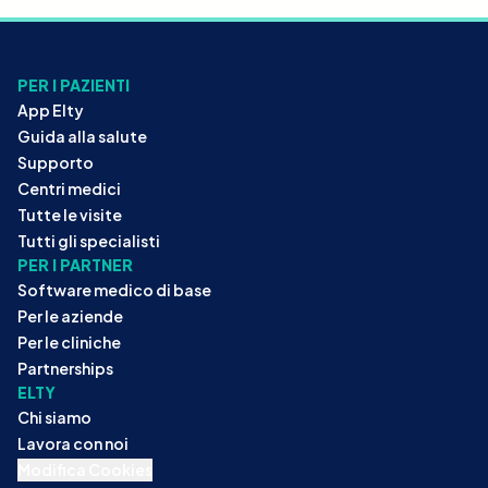
PER I PAZIENTI
App Elty
Guida alla salute
Supporto
Centri medici
Tutte le visite
Tutti gli specialisti
PER I PARTNER
Software medico di base
Per le aziende
Per le cliniche
Partnerships
ELTY
Chi siamo
Lavora con noi
Modifica Cookies