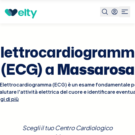
Prenota visita
Elettrocardiogramma Ecg
Massarosa
lettrocardiogram
(ECG) a
Massarosa
'Elettrocardiogramma (ECG) è un esame fondamentale p
alutare l'attività elettrica del cuore e identificare eventua
gi di più
nomalie cardiache come aritmie, ischemie o infarti. Ques
esame non invasivo, rapido e indolore, viene effettuato
diante l'applicazione di elettrodi sulla pelle del torace, 
registrare l'attività elettrica del cuore durante il suo cicl
Scegli il tuo Centro Cardiologico
funzionale. Non sono necessarie preparazioni speciali pe