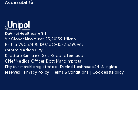
Accessibilità
DaVinci Healthcare Srl
Via Gioacchino Murat, 23, 20159, Milano
Partita IVA 03740811207 e CF 10435390967
Centro Medico Elty
Direttore Sanitario: Dott. Rodolfo Buccico
Chief Medical Officer: Dott. Mario Improta
Elty è un marchio registrato di: DaVinci Healthcare Srl | All rights 
reserved
|
Privacy Policy
|
Terms & Conditions
|
Cookies & Policy