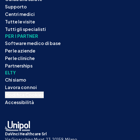
Supporto
Centri medici
Tutte le visite
Tutti gli specialisti
PER I PARTNER
Software medico di base
Per le aziende
Per le cliniche
Partnerships
ELTY
Chi siamo
Lavora con noi
Modifica Cookies
Accessibilità
DaVinci Healthcare Srl
Via Gioacchino Murat, 23, 20159, Milano