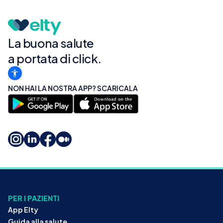
La buona salute
a portata di click.
NON HAI LA NOSTRA APP? SCARICALA
PER I PAZIENTI
App Elty
Guida alla salute