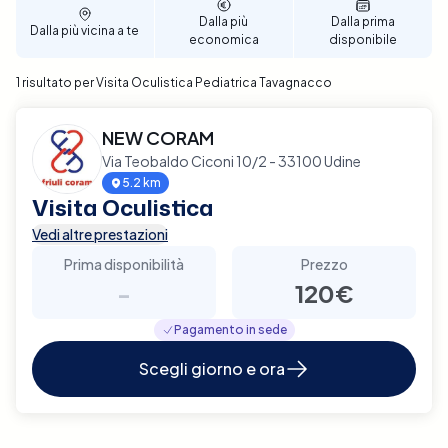
generale.
Dalla più
Dalla prima
Dalla più vicina a te
economica
disponibile
1 risultato per Visita Oculistica Pediatrica Tavagnacco
NEW CORAM
Via Teobaldo Ciconi 10/2 - 33100 Udine
5.2 km
Visita Oculistica
Vedi altre prestazioni
Prima disponibilità
Prezzo
-
120€
Pagamento in sede
Scegli giorno e ora