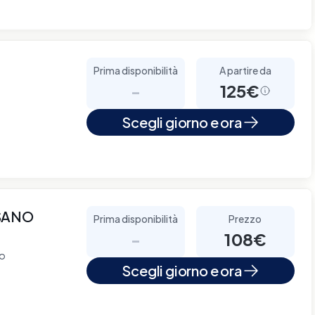
Prima disponibilità
A partire da
-
125€
Scegli giorno e ora
SANO
Prima disponibilità
Prezzo
-
108€
no
Scegli giorno e ora