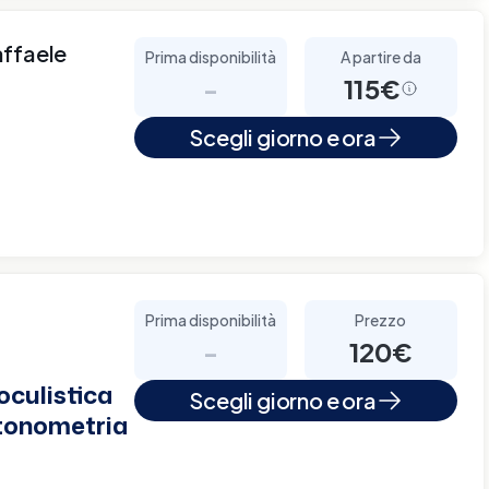
affaele
Prima disponibilità
A partire da
-
115€
Scegli giorno e ora
Prima disponibilità
Prezzo
-
120€
culistica
Scegli giorno e ora
 tonometria