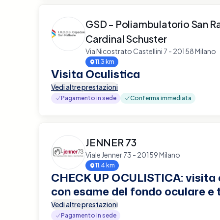
GSD - Poliambulatorio San R
Cardinal Schuster
Via Nicostrato Castellini 7 - 20158 Milano
11.3 km
Visita Oculistica
Vedi altre prestazioni
Pagamento in sede
Conferma immediata
JENNER 73
Viale Jenner 73 - 20159 Milano
11.4 km
CHECK UP OCULISTICA: visita o
con esame del fondo oculare e
Vedi altre prestazioni
Pagamento in sede