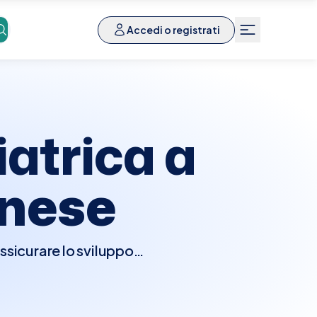
Accedi o registrati
iatrica a
anese
ssicurare lo sviluppo
problemi che potrebbero
a visita, l'oculista
sono includere test di