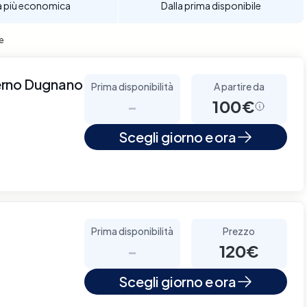
a più economica
Dalla prima disponibile
se
erno Dugnano
Prima disponibilità
A partire da
-
100€
Scegli giorno e ora
Prima disponibilità
Prezzo
-
120€
Scegli giorno e ora