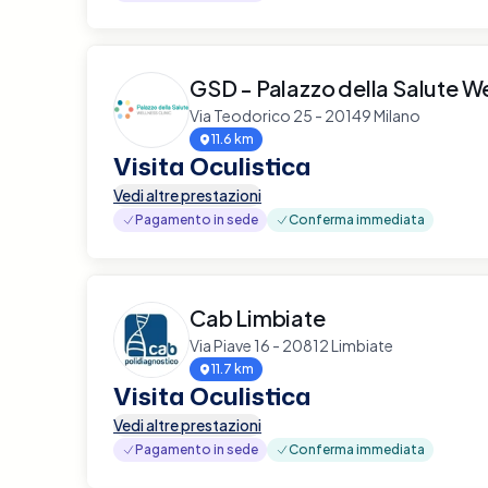
GSD - Palazzo della Salute We
Via Teodorico 25 - 20149 Milano
11.6 km
Visita Oculistica
Vedi altre prestazioni
Pagamento in sede
Conferma immediata
Cab Limbiate
Via Piave 16 - 20812 Limbiate
11.7 km
Visita Oculistica
Vedi altre prestazioni
Pagamento in sede
Conferma immediata