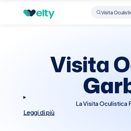
Prenota visita
Visita Oculistica Pediatrica
Garb
Visita O
Garb
La Visita Oculistica
Leggi di più
visivo ottimale nei ba
influenzare la loro
pediatrico eseguirà e