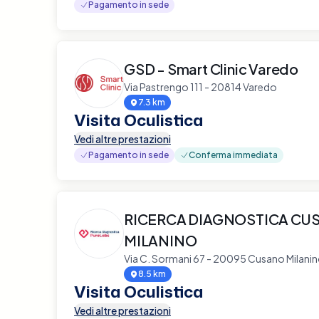
Pagamento in sede
GSD - Smart Clinic Varedo
Via Pastrengo 111 - 20814 Varedo
7.3 km
Visita Oculistica
Vedi altre prestazioni
Pagamento in sede
Conferma immediata
RICERCA DIAGNOSTICA CU
MILANINO
Via C. Sormani 67 - 20095 Cusano Milani
8.5 km
Visita Oculistica
Vedi altre prestazioni