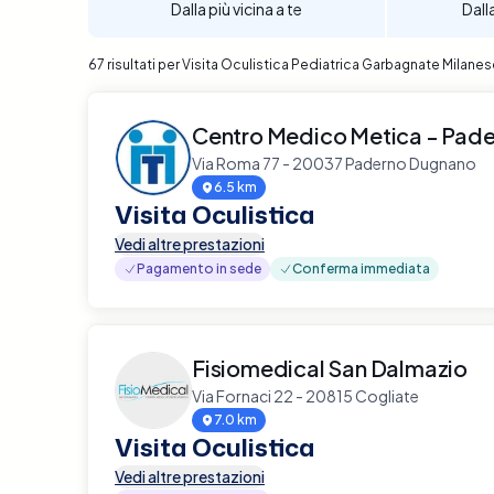
Dalla più vicina a te
Dall
67 risultati per Visita Oculistica Pediatrica Garbagnate Milane
Centro Medico Metica - Pad
Via Roma 77 - 20037 Paderno Dugnano
6.5 km
Visita Oculistica
Vedi altre prestazioni
Pagamento in sede
Conferma immediata
Fisiomedical San Dalmazio
Via Fornaci 22 - 20815 Cogliate
7.0 km
Visita Oculistica
Vedi altre prestazioni