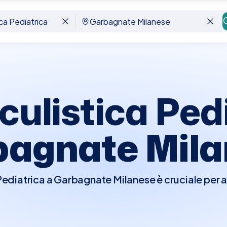
agnate Milanese
culistica Ped
agnate Mil
 Pediatrica a Garbagnate Milanese è cruciale per a
mbini e per identificare precocemente eventuali 
 salute oculare e il rendimento scolastico. Durante l
sami specifici adatti all'età del bambino, che pos