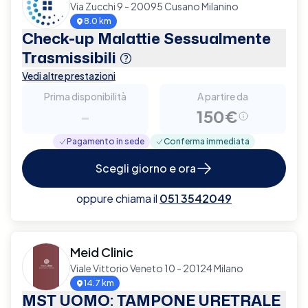
Via Zucchi 9 - 20095 Cusano Milanino
8.0 km
Check-up Malattie Sessualmente
Trasmissibili
Vedi altre prestazioni
Prima disponibilità
A partire da
-
150€
Pagamento in sede
Conferma immediata
Scegli giorno e ora
oppure chiama il
051 3542049
Meid Clinic
Viale Vittorio Veneto 10 - 20124 Milano
14.7 km
MST UOMO: TAMPONE URETRALE