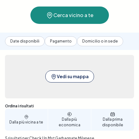
salute, discrezione e confronto trasparente tra
strutture sanitarie.
Cerca vicino a te
Date disponibili
Pagamento
Domicilio o in sede
Vedi su mappa
Sono stati trovati 5 risultati
Ordina i risultati
Dalla più
Dalla prima
Dalla più vicina a te
economica
disponibile
5 risultati per Check Up Mst Garbagnate Milanese