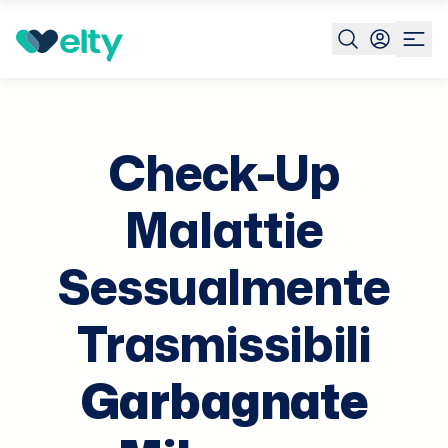
Prenota visita
Check Up Mst
Garbagnate Milanese
Check-Up
Malattie
Sessualmente
Trasmissibili
Garbagnate