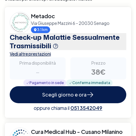
Metadoc
Via Giuseppe Mazzini 6 - 20030 Senago
3.1 km
Check-up Malattie Sessualmente
Trasmissibili
Vedi altre prestazioni
Prima disponibilità
Prezzo
-
38€
Pagamento in sede
Conferma immediata
Scegli giorno e ora
oppure chiama il
051 3542049
Cura Medical Hub - Cusano Milanino