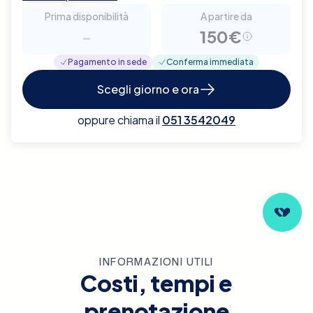
Prima disponibilità
A partire da
-
150€
Pagamento in sede
Conferma immediata
Scegli giorno e ora
oppure chiama il
051 3542049
INFORMAZIONI UTILI
Costi, tempi e
prenotazione