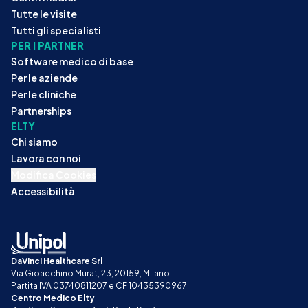
Tutte le visite
Tutti gli specialisti
PER I PARTNER
Software medico di base
Per le aziende
Per le cliniche
Partnerships
ELTY
Chi siamo
Lavora con noi
Modifica Cookies
Accessibilità
DaVinci Healthcare Srl
Via Gioacchino Murat, 23, 20159, Milano
Partita IVA 03740811207 e CF 10435390967
Centro Medico Elty