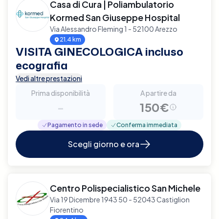
Casa di Cura | Poliambulatorio
Kormed San Giuseppe Hospital
Via Alessandro Fleming 1 - 52100 Arezzo
21.4 km
VISITA GINECOLOGICA incluso
ecografia
Vedi altre prestazioni
Prima disponibilità
A partire da
-
150€
Pagamento in sede
Conferma immediata
Scegli giorno e ora
Centro Polispecialistico San Michele
Via 19 Dicembre 1943 50 - 52043 Castiglion
Fiorentino