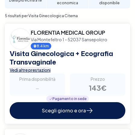
Dalla più vicina a te
economica
disponibile
5 risultati per Visita Ginecologica Citerna
FLORENTIA MEDICAL GROUP
Via Montefeltro 1 - 52037 Sansepolcro
8.4 km
Visita Ginecologica + Ecografia
Transvaginale
Vedi altre prestazioni
Prima disponibilità
Prezzo
-
143€
Pagamento in sede
Scegli giorno e ora