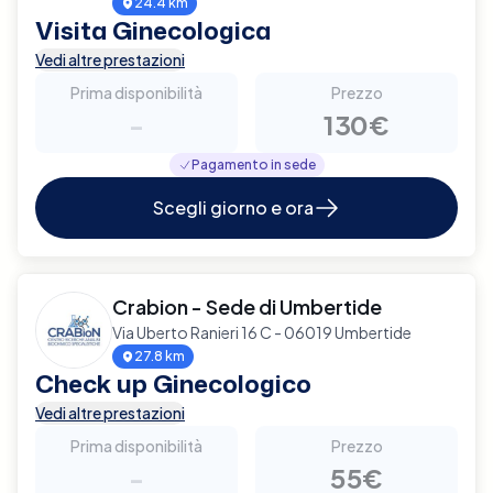
24.4 km
Visita Ginecologica
Vedi altre prestazioni
Prima disponibilità
Prezzo
-
130€
Pagamento in sede
Scegli giorno e ora
Crabion - Sede di Umbertide
Via Uberto Ranieri 16 C - 06019 Umbertide
27.8 km
Check up Ginecologico
Vedi altre prestazioni
Prima disponibilità
Prezzo
-
55€