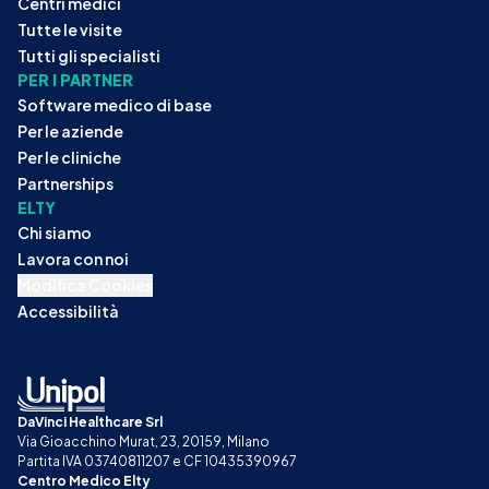
Centri medici
Tutte le visite
Tutti gli specialisti
PER I PARTNER
Software medico di base
Per le aziende
Per le cliniche
Partnerships
ELTY
Chi siamo
Lavora con noi
Modifica Cookies
Accessibilità
DaVinci Healthcare Srl
Via Gioacchino Murat, 23, 20159, Milano
Partita IVA 03740811207 e CF 10435390967
Centro Medico Elty