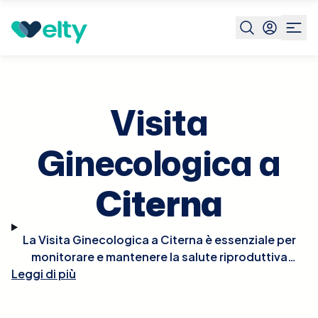
Prenota visita
Visita Ginecologica
Citerna
Visita
Ginecologica a
Citerna
La Visita Ginecologica a Citerna è essenziale per
monitorare e mantenere la salute riproduttiva
Leggi di più
femminile. Durante la visita, il ginecologo condurrà
un esame fisico, che può includere un pap test,
esami pelvici, e, se necessario, ultrasuoni per