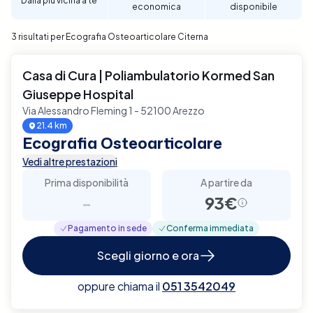
Dalla più vicina a te
economica
disponibile
3 risultati per Ecografia Osteoarticolare Citerna
Casa di Cura | Poliambulatorio Kormed San
Giuseppe Hospital
Via Alessandro Fleming 1 - 52100 Arezzo
21.4 km
Ecografia Osteoarticolare
Vedi altre prestazioni
Prima disponibilità
A partire da
-
93€
Pagamento in sede
Conferma immediata
Scegli giorno e ora
oppure chiama il
051 3542049