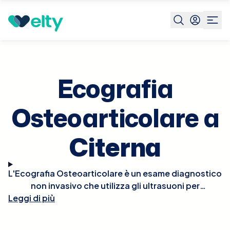
Prenota visita
Ecografia Osteoarticolare
Citerna
Ecografia
Osteoarticolare a
Citerna
L'Ecografia Osteoarticolare è un esame diagnostico
non invasivo che utilizza gli ultrasuoni per
Leggi di più
visualizzare le articolazioni, i legamenti, i tendini e i
tessuti circostanti. Questa tecnica è essenziale per
diagnosticare patologie come artriti, tendiniti,