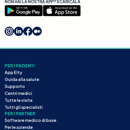
NON HAI LA NOSTRA APP? SCARICALA
PER I PAZIENTI
App Elty
Guida alla salute
Supporto
Centri medici
Tutte le visite
Tutti gli specialisti
PER I PARTNER
Software medico di base
Per le aziende