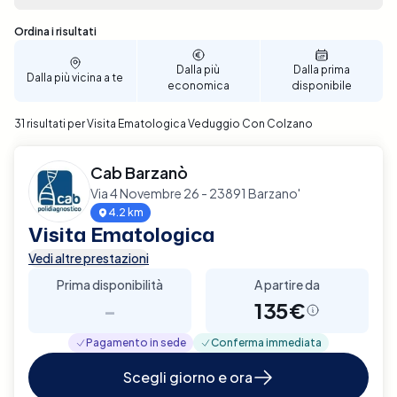
Sono stati trovati 31 risultati
Ordina i risultati
Dalla più
Dalla prima
Dalla più vicina a te
economica
disponibile
31 risultati per Visita Ematologica Veduggio Con Colzano
Cab Barzanò
Via 4 Novembre 26 - 23891 Barzano'
4.2 km
Visita Ematologica
Vedi altre prestazioni
Prima disponibilità
A partire da
-
135€
Pagamento in sede
Conferma immediata
Scegli giorno e ora