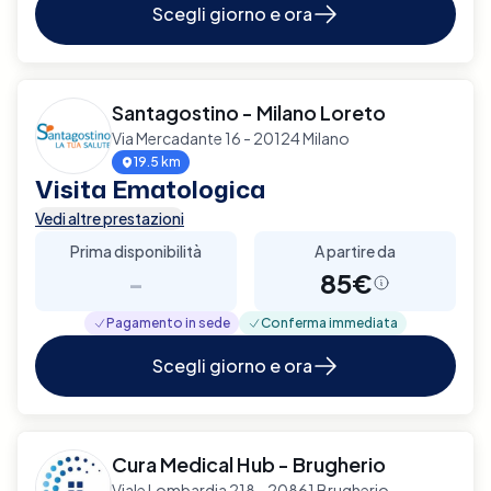
Scegli giorno e ora
Santagostino - Milano Loreto
Via Mercadante 16 - 20124 Milano
19.5 km
Visita Ematologica
Vedi altre prestazioni
Prima disponibilità
A partire da
-
85€
Pagamento in sede
Conferma immediata
Scegli giorno e ora
Cura Medical Hub - Brugherio
Viale Lombardia 218 - 20861 Brugherio