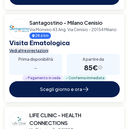
Santagostino - Milano Cenisio
Via Monviso 43 Ang. Via Cenisio - 20154 Milano
28.6 km
Visita Ematologica
Vedi altre prestazioni
Prima disponibilità
A partire da
-
85€
Pagamento in sede
Conferma immediata
Scegli giorno e ora
LIFE CLINIC - HEALTH
CONNECTIONS