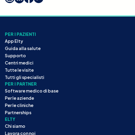
PER I PAZIENTI
App Elty
Guida alla salute
Supporto
Centri medici
Tutte le visite
Tutti gli specialisti
PER I PARTNER
Software medico di base
Per le aziende
Per le cliniche
Partnerships
ELTY
Chi siamo
Lavora con noi