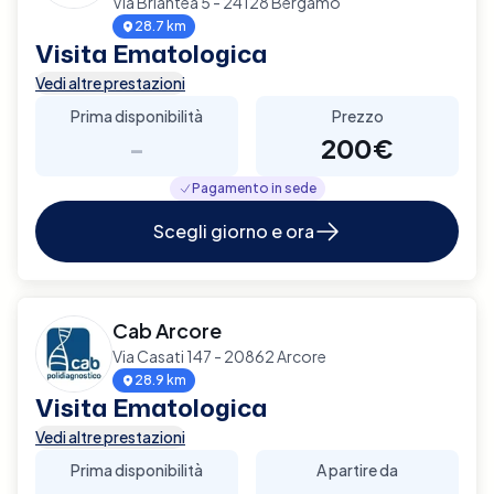
Via Briantea 5 - 24128 Bergamo
28.7 km
Visita Ematologica
Vedi altre prestazioni
Prima disponibilità
Prezzo
-
200€
Pagamento in sede
Scegli giorno e ora
Cab Arcore
Via Casati 147 - 20862 Arcore
28.9 km
Visita Ematologica
Vedi altre prestazioni
Prima disponibilità
A partire da