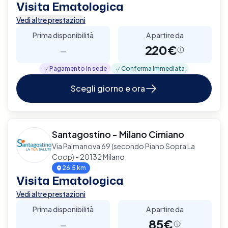
Visita Ematologica
Vedi altre prestazioni
Prima disponibilità
A partire da
-
220€
Pagamento in sede
Conferma immediata
Scegli giorno e ora
Santagostino - Milano Cimiano
Via Palmanova 69 (secondo Piano Sopra La
Coop) - 20132 Milano
26.5 km
Visita Ematologica
Vedi altre prestazioni
Prima disponibilità
A partire da
-
85€