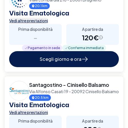
20.1 km
Visita Ematologica
Vedi altre prestazioni
Prima disponibilità
A partire da
-
120€
Pagamento in sede
Conferma immediata
Scegli giorno e ora
Santagostino - Cinisello Balsamo
Via Alfonso Casati 19 - 20092 Cinisello Balsamo
20.5 km
Visita Ematologica
Vedi altre prestazioni
Prima disponibilità
A partire da