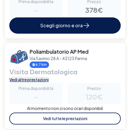
Prima disponibilità
Prezzo
-
378€
Scegli giorno e ora
Poliambulatorio AP Med
Via Savinio 28 A - 43123 Parma
6.7 km
Visita Dermatologica
Vedi altre prestazioni
Prima disponibilità
Prezzo
-
120€
Al momento non ci sono orari disponibili
Vedi tutte le prestazioni