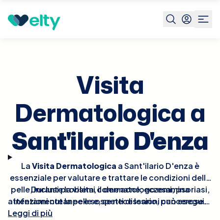
Prenota visita
Visita Dermatologica
Sant'ilario D'enza
Visita
Dermatologica a
Sant'ilario D'enza
La
Visita Dermatologica
a Sant'ilario D'enza è
essenziale per valutare e trattare le condizioni della
pelle, inclusi problemi come acne, eczemi, psoriasi,
Durante la visita, il dermatologo esamina
attentamente la pelle e, se necessario, può eseguire
infezioni cutanee e sospetti di lesioni cancerose.
Leggi di più
procedure diagnostiche come la biopsia o test