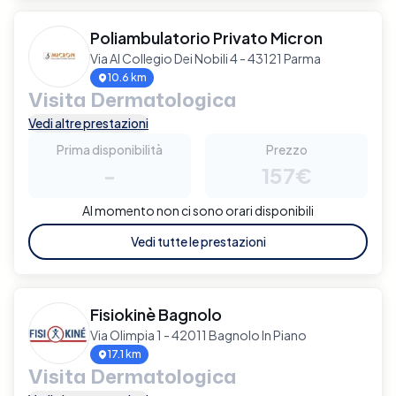
Poliambulatorio Privato Micron
Via Al Collegio Dei Nobili 4 - 43121 Parma
10.6 km
Visita Dermatologica
Vedi altre prestazioni
Prima disponibilità
Prezzo
-
157€
Al momento non ci sono orari disponibili
Vedi tutte le prestazioni
Fisiokinè Bagnolo
Via Olimpia 1 - 42011 Bagnolo In Piano
17.1 km
Visita Dermatologica