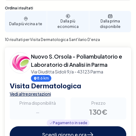
Sono stati trovati 10 risultati
Ordina i risultati
Dalla più
Dalla prima
Dalla più vicina a te
economica
disponibile
10 risultati per Visita Dermatologica Sant'ilario D'enza
Nuovo S.Orsola - Poliambulatorio e
Laboratorio di Analisi in Parma
Via Giuditta Sidoli 9/a - 43123 Parma
8.6 km
Visita Dermatologica
Vedi altre prestazioni
Prima disponibilità
Prezzo
-
130€
Pagamento in sede
Scegli giorno e ora