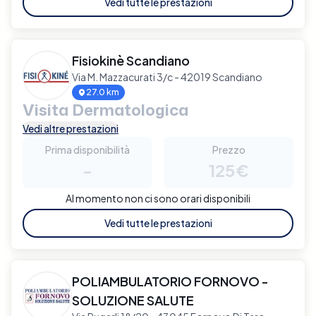
Vedi tutte le prestazioni
Fisiokinè Scandiano
Via M. Mazzacurati 3/c - 42019 Scandiano
27.0 km
Visita Dermatologica
Vedi altre prestazioni
Prima disponibilità
Prezzo
-
125€
Al momento non ci sono orari disponibili
Vedi tutte le prestazioni
POLIAMBULATORIO FORNOVO -
SOLUZIONE SALUTE