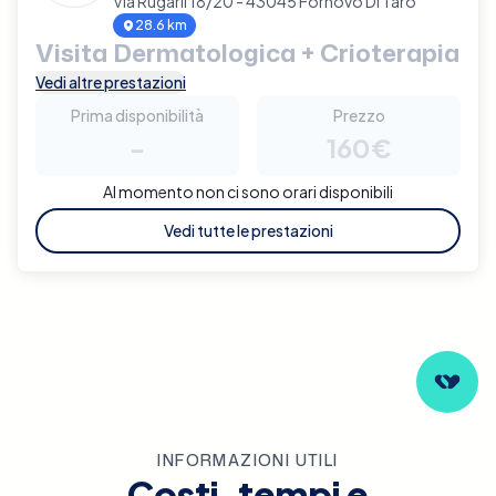
Via Rugarli 18/20 - 43045 Fornovo Di Taro
28.6 km
Visita Dermatologica + Crioterapia
Vedi altre prestazioni
Prima disponibilità
Prezzo
-
160€
Al momento non ci sono orari disponibili
Vedi tutte le prestazioni
INFORMAZIONI UTILI
Costi, tempi e