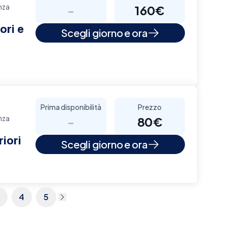
nza
-
160€
ori e
Scegli giorno e ora
Prima disponibilità
Prezzo
nza
-
80€
iori
Scegli giorno e ora
4
5