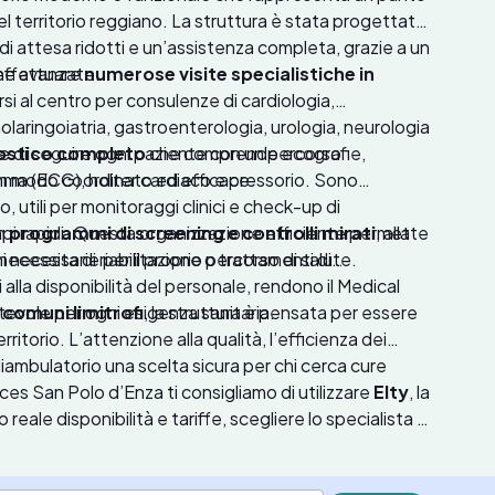
del territorio reggiano. La struttura è stata progettata
i di attesa ridotti e un’assistenza completa, grazie a un
che avanzate.
 effettuare
numerose visite specialistiche in
rsi al centro per consulenze di cardiologia,
olaringoiatria, gastroenterologia, urologia, neurologia
nte di seguire ogni paziente con un percorso
nostico completo
che comprende ecografie,
 in modo coordinato ed efficace.
amma (ECG), holter cardiaco e pressorio. Sono
io, utili per monitoraggi clinici e check-up di
 tempi rapidi. Questa organizzazione efficiente permette
on
programmi di screening e controlli mirati
, alla
i necessarie per il proprio percorso di salute.
necessita di riabilitazione o trattamenti di
alla disponibilità del personale, rendono il Medical
tevole per ogni esigenza sanitaria.
 comuni limitrofi
, la struttura è pensata per essere
erritorio. L’attenzione alla qualità, l’efficienza dei
oliambulatorio una scelta sicura per chi cerca cure
ces San Polo d’Enza ti consigliamo di utilizzare
Elty
, la
eale disponibilità e tariffe, scegliere lo specialista o
in pochi click, senza costi aggiuntivi.