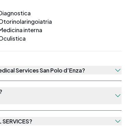
Diagnostica
Otorinolaringoiatria
Medicina interna
Oculistica
ical Services San Polo d’Enza?
?
 SERVICES
?