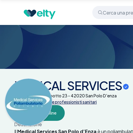
Centri medici
MEDICAL SERVICES
MEDICAL SERVICES
Via Martiri Di Marzabotto 23 - 42020 San Polo D'enza
Tutte le prestazioni e professionisti sanitari
Prenota online
Descrizione
Il
Medical Services San Polo d’Enza
è un poliambula