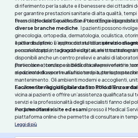
di riferimento per la salute e il benessere dei cittadini 
per garantire prestazioni sanitarie di alta qualità, temp
team di specialisti qualificati e a tecnologie diagnosti
Presso il Medical Services San Polo d’Enza è possibile
diverse branche mediche
. I pazienti possono rivolge
ginecologia, ortopedia, dermatologia, oculistica, otorin
e altre discipline. L’approccio multidisciplinare conse
Il poliambulatorio è inoltre dotato di un
servizio diag
personalizzato, integrando visite, esami e trattamenti
ecocolordoppler, radiografie digitali, elettrocardiogr
disponibili anche un centro prelievi e analisi di laborator
prevenzione, con la possibilità di ricevere i referti in
Particolare attenzione è dedicata alla prevenzione, c
al paziente di avere in un’unica sede tutte le prestazion
medicina dello sport e alla fisioterapia, pensata per chi 
mantenimento. Gli ambienti moderni e accoglienti, uniti 
Services San Polo d’Enza un centro affidabile e confor
Facilmente raggiungibile da San Polo d’Enza e dai
vicina ai pazienti e offrire un’assistenza qualificata sul t
servizi e la professionalità degli specialisti fanno del p
mediche di livello.
Per
prenotare visite ed esami
presso il Medical Servi
piattaforma online che permette di consultare in tempo r
la prestazione desiderata e confermare la prenotazione 
Leggi di più