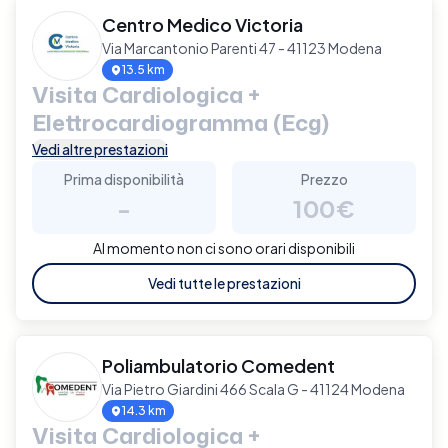
Centro Medico Victoria
Via Marcantonio Parenti 47 - 41123 Modena
13.5 km
Visita Cardiologica +
Elettrocardiogramma (Ecg)
Vedi altre prestazioni
Prima disponibilità
Prezzo
-
100€
Al momento non ci sono orari disponibili
Vedi tutte le prestazioni
Poliambulatorio Comedent
Via Pietro Giardini 466 Scala G - 41124 Modena
14.3 km
Visita Cardiologica +