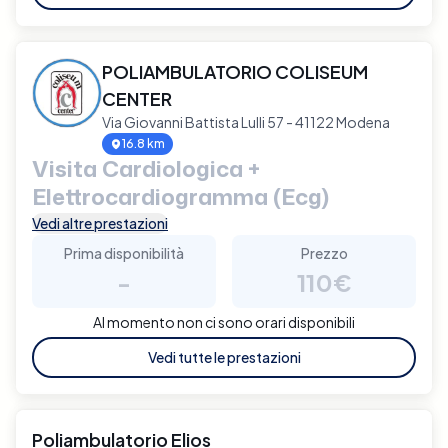
POLIAMBULATORIO COLISEUM
CENTER
Via Giovanni Battista Lulli 57 - 41122 Modena
16.8 km
Visita Cardiologica +
Elettrocardiogramma (Ecg)
Vedi altre prestazioni
Prima disponibilità
Prezzo
-
110€
Al momento non ci sono orari disponibili
Vedi tutte le prestazioni
Poliambulatorio Elios