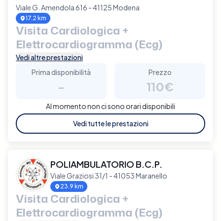
Viale G. Amendola 616 - 41125 Modena
17.2 km
Visita Cardiologica +
Elettrocardiogramma (Ecg)
Vedi altre prestazioni
Prima disponibilità
Prezzo
-
110€
Al momento non ci sono orari disponibili
Vedi tutte le prestazioni
POLIAMBULATORIO B.C.P.
Viale Graziosi 31/1 - 41053 Maranello
23.9 km
Visita Cardiologica +
Elettrocardiogramma (Ecg)