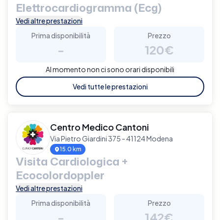
Elettrocardiogramma (Ecg)
Vedi altre prestazioni
Prima disponibilità
Prezzo
-
120€
Al momento non ci sono orari disponibili
Vedi tutte le prestazioni
Centro Medico Cantoni
Via Pietro Giardini 375 - 41124 Modena
15.0 km
Visita Cardiologica +
Ecocolordoppler
Vedi altre prestazioni
Prima disponibilità
Prezzo
-
142€