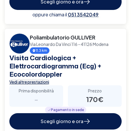
Scegli giorno e ora
oppure chiama il
051 3542049
Poliambulatorio GULLIVER
Via Leonardo Da Vinci 116 - 41126 Modena
11.3 km
Visita Cardiologica +
Elettrocardiogramma (Ecg) +
Ecocolordoppler
Vedi altre prestazioni
Prima disponibilità
Prezzo
-
170€
Pagamento in sede
Scegli giorno e ora