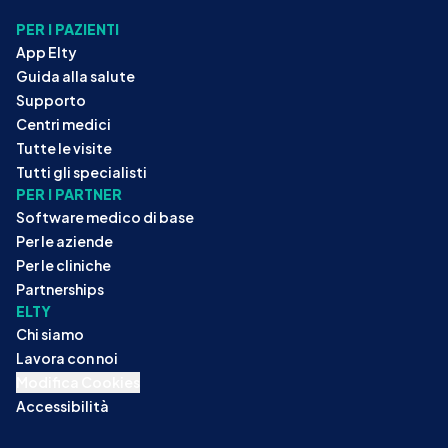
PER I PAZIENTI
App Elty
Guida alla salute
Supporto
Centri medici
Tutte le visite
Tutti gli specialisti
PER I PARTNER
Software medico di base
Per le aziende
Per le cliniche
Partnerships
ELTY
Chi siamo
Lavora con noi
Modifica Cookies
Accessibilità