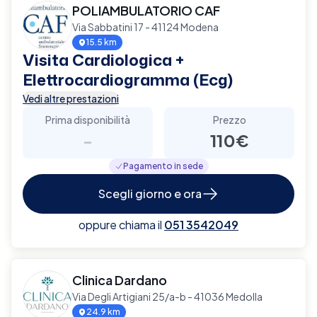
POLIAMBULATORIO CAF
Via Sabbatini 17 - 41124 Modena
15.5 km
Visita Cardiologica +
Elettrocardiogramma (Ecg)
Vedi altre prestazioni
Prima disponibilità
Prezzo
-
110€
Pagamento in sede
Scegli giorno e ora
oppure chiama il
051 3542049
Clinica Dardano
Via Degli Artigiani 25/a-b - 41036 Medolla
24.9 km