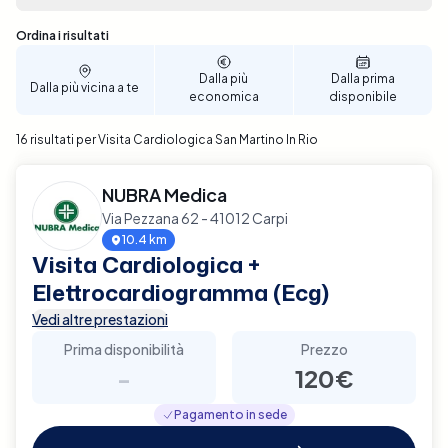
decisione ben informata. Il processo di
prenotazione è intuitivo e veloce, consentendoti di
Sono stati trovati 16 risultati
Ordina i risultati
selezionare la data e l'ora che più si adattano alle
tue esigenze personali. Prenota ora per garantire un
Dalla più
Dalla prima
Dalla più vicina a te
supporto diagnostico completo e affidabile per la
economica
disponibile
tua salute cardiaca a San Martino In Rio.
16 risultati per Visita Cardiologica San Martino In Rio
NUBRA Medica
Via Pezzana 62 - 41012 Carpi
10.4 km
Visita Cardiologica +
Elettrocardiogramma (Ecg)
Vedi altre prestazioni
Prima disponibilità
Prezzo
-
120€
Pagamento in sede