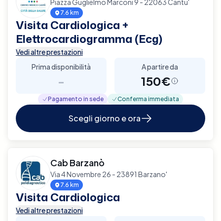
Piazza Guglielmo Marconi 9 - 22063 Cantu'
7.6 km
Visita Cardiologica +
Elettrocardiogramma (Ecg)
Vedi altre prestazioni
Prima disponibilità
A partire da
-
150€
Pagamento in sede
Conferma immediata
Scegli giorno e ora
Cab Barzanò
Via 4 Novembre 26 - 23891 Barzano'
7.6 km
Visita Cardiologica
Vedi altre prestazioni