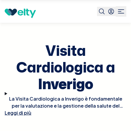
Prenota visita
Visita Cardiologica
Inverigo
Visita
Cardiologica a
Inverigo
La Visita Cardiologica a Inverigo è fondamentale
per la valutazione e la gestione della salute del
Leggi di più
cuore. Durante la visita, il cardiologo effettuerà un
esame fisico approfondito, potrebbe ascoltare il
battito del cuore per rilevare irregolarità e, se