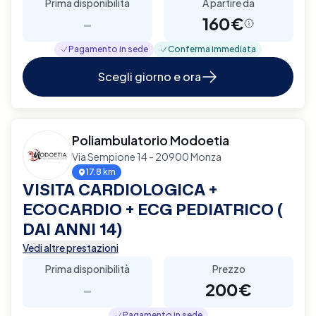
Prima disponibilità
A partire da
-
160€
Pagamento in sede
Conferma immediata
Scegli giorno e ora
Poliambulatorio Modoetia
Via Sempione 14 - 20900 Monza
17.8 km
VISITA CARDIOLOGICA +
ECOCARDIO + ECG PEDIATRICO (
DAI ANNI 14)
Vedi altre prestazioni
Prima disponibilità
Prezzo
-
200€
Pagamento in sede