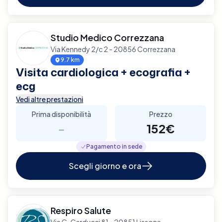
Studio Medico Correzzana
Via Kennedy 2/c 2 - 20856 Correzzana
9.7 km
Visita cardiologica + ecografia +
ecg
Vedi altre prestazioni
Prima disponibilità
Prezzo
-
152€
Pagamento in sede
Scegli giorno e ora
Respiro Salute
Via G. Carducci 81 - 20851 Lissone