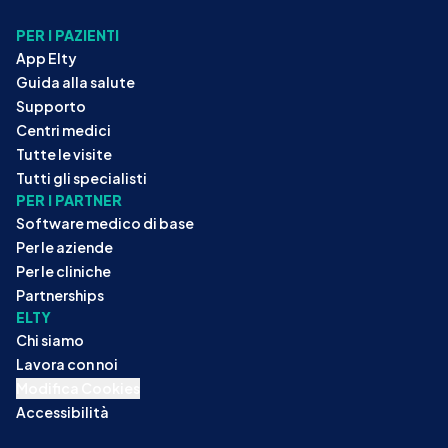
PER I PAZIENTI
App Elty
Guida alla salute
Supporto
Centri medici
Tutte le visite
Tutti gli specialisti
PER I PARTNER
Software medico di base
Per le aziende
Per le cliniche
Partnerships
ELTY
Chi siamo
Lavora con noi
Modifica Cookies
Accessibilità