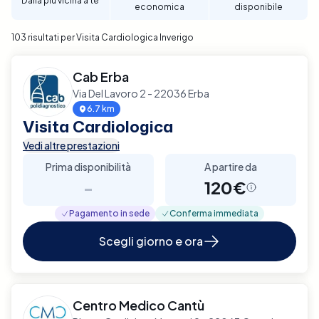
Dalla più vicina a te
economica
disponibile
per garantire un supporto diagnostico completo e
affidabile per la tua salute cardiaca a Inverigo.
103 risultati per Visita Cardiologica Inverigo
Cab Erba
Via Del Lavoro 2 - 22036 Erba
6.7 km
Visita Cardiologica
Vedi altre prestazioni
Prima disponibilità
A partire da
-
120€
Pagamento in sede
Conferma immediata
Scegli giorno e ora
Centro Medico Cantù