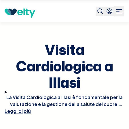
Prenota visita
Visita Cardiologica
Illasi
Visita
Cardiologica a
Illasi
La Visita Cardiologica a Illasi è fondamentale per la
valutazione e la gestione della salute del cuore.
Leggi di più
Durante la visita, il cardiologo effettuerà un esame
fisico approfondito, potrebbe ascoltare il battito
del cuore per rilevare irregolarità e, se necessario,