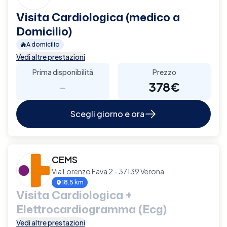
Visita Cardiologica (medico a
Domicilio)
A domicilio
Vedi altre prestazioni
Prima disponibilità
Prezzo
-
378€
Scegli giorno e ora
CEMS
Via Lorenzo Fava 2 - 37139 Verona
18.5 km
Visita Cardiologica +
Elettrocardiogramma (Ecg)
Vedi altre prestazioni