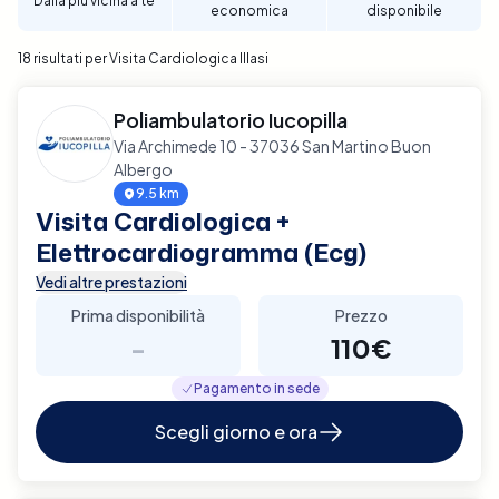
Dalla più vicina a te
economica
disponibile
per garantire un supporto diagnostico completo e
affidabile per la tua salute cardiaca a Illasi.
18 risultati per Visita Cardiologica Illasi
Poliambulatorio Iucopilla
Via Archimede 10 - 37036 San Martino Buon
Albergo
9.5 km
Visita Cardiologica +
Elettrocardiogramma (Ecg)
Vedi altre prestazioni
Prima disponibilità
Prezzo
-
110€
Pagamento in sede
Scegli giorno e ora