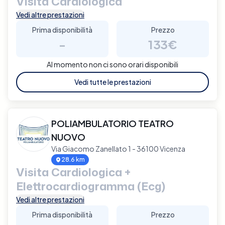
Visita Cardiologica
Vedi altre prestazioni
Prima disponibilità
Prezzo
-
133€
Al momento non ci sono orari disponibili
Vedi tutte le prestazioni
POLIAMBULATORIO TEATRO
NUOVO
Via Giacomo Zanellato 1 - 36100 Vicenza
28.6 km
Visita Cardiologica +
Elettrocardiogramma (Ecg)
Vedi altre prestazioni
Prima disponibilità
Prezzo