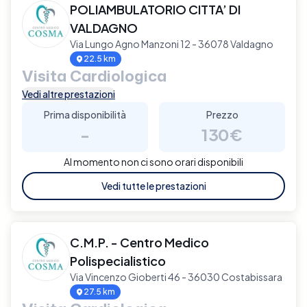
POLIAMBULATORIO CITTA’ DI
VALDAGNO
Via Lungo Agno Manzoni 12 - 36078 Valdagno
22.5 km
Visita Cardiologica
Vedi altre prestazioni
Prima disponibilità
Prezzo
-
130€
Al momento non ci sono orari disponibili
Vedi tutte le prestazioni
C.M.P. - Centro Medico
Polispecialistico
Via Vincenzo Gioberti 46 - 36030 Costabissara
27.5 km