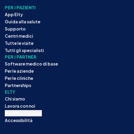
PER I PAZIENTI
App Elty
Guida alla salute
Supporto
Centri medici
Tutte le visite
Tutti gli specialisti
PER I PARTNER
Software medico di base
Per le aziende
Per le cliniche
Partnerships
ELTY
Chi siamo
Lavora con noi
Modifica Cookies
Accessibilità