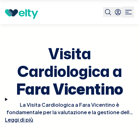
Prenota visita
Visita Cardiologica
Fara Vicentino
Visita
Cardiologica a
Fara Vicentino
La Visita Cardiologica a Fara Vicentino è
fondamentale per la valutazione e la gestione della
Leggi di più
salute del cuore. Durante la visita, il cardiologo
effettuerà un esame fisico approfondito, potrebbe
ascoltare il battito del cuore per rilevare irregolarità