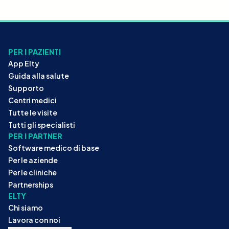
PER I PAZIENTI
App Elty
Guida alla salute
Supporto
Centri medici
Tutte le visite
Tutti gli specialisti
PER I PARTNER
Software medico di base
Per le aziende
Per le cliniche
Partnerships
ELTY
Chi siamo
Lavora con noi