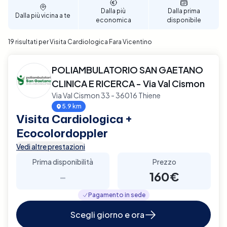
tue esigenze personali. Prenota ora per garantire un
Dalla più
Dalla prima
Dalla più vicina a te
supporto diagnostico completo e affidabile per la
economica
disponibile
tua salute cardiaca a Fara Vicentino.
19 risultati per Visita Cardiologica Fara Vicentino
POLIAMBULATORIO SAN GAETANO
CLINICA E RICERCA - Via Val Cismon
Via Val Cismon 33 - 36016 Thiene
5.9 km
Visita Cardiologica +
Ecocolordoppler
Vedi altre prestazioni
Prima disponibilità
Prezzo
-
160€
Pagamento in sede
Scegli giorno e ora