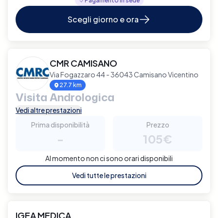
Pagamento in sede
Scegli giorno e ora
CMR CAMISANO
Via Fogazzaro 44 - 36043 Camisano Vicentino
27.7 km
Visita Andrologica
Vedi altre prestazioni
Prima disponibilità
Prezzo
-
105€
Al momento non ci sono orari disponibili
Vedi tutte le prestazioni
IGEA MEDICA