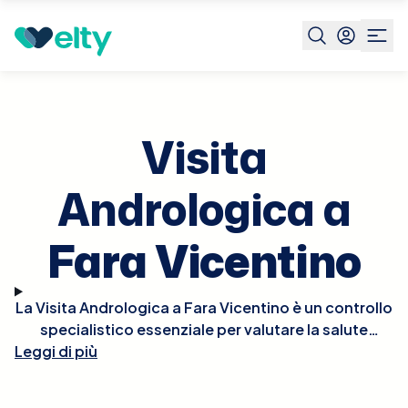
Prenota visita
Visita Andrologica
Fara Vicentino
Visita
Andrologica a
Fara Vicentino
La Visita Andrologica a Fara Vicentino è un controllo
specialistico essenziale per valutare la salute
Leggi di più
riproduttiva e sessuale maschile. Durante la visita,
l'andrologo effettuerà un esame fisico e potrebbe
richiedere ulteriori test diagnostici come analisi del