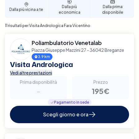
Dalla più
Dalla prima
Dalla più vicina a te
economica
disponibile
11 risultati per Visita Andrologica Fara Vicentino
Poliambulatorio Venetalab
Piazza Giuseppe Mazzini 27 - 36042 Breganze
3.9 km
Visita Andrologica
Vedi altre prestazioni
Prima disponibilità
Prezzo
-
195€
Pagamento in sede
Scegli giorno e ora