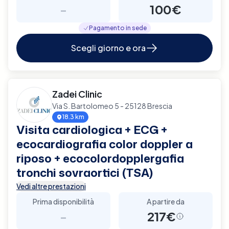
-
100€
Pagamento in sede
Scegli giorno e ora
Zadei Clinic
Via S. Bartolomeo 5 - 25128 Brescia
18.3 km
Visita cardiologica + ECG +
ecocardiografia color doppler a
riposo + ecocolordopplergafia
tronchi sovraortici (TSA)
Vedi altre prestazioni
Prima disponibilità
A partire da
-
217€