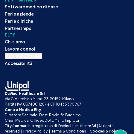
Software medico di base
Per le aziende
Per le cliniche
Partnerships
ELTY
Chi siamo
Lavora con noi
Modifica Cookies
Accessibilità
DaVinci Healthcare Srl
Via Gioacchino Murat, 23, 20159, Milano
Partita IVA 03740811207 e CF 10435390967
Centro Medico Elty
Direttore Sanitario: Dott. Rodolfo Buccico
Chief Medical Officer: Dott. Mario Improta
Elty è un marchio registrato di: DaVinci Healthcare Srl | All rights 
reserved
|
Privacy Policy
|
Terms & Conditions
|
Cookies & Policy