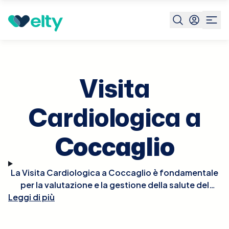
Prenota visita
Visita Cardiologica
Coccaglio
Visita
Cardiologica a
Coccaglio
La Visita Cardiologica a Coccaglio è fondamentale
per la valutazione e la gestione della salute del
Leggi di più
cuore. Durante la visita, il cardiologo effettuerà un
esame fisico approfondito, potrebbe ascoltare il
battito del cuore per rilevare irregolarità e, se