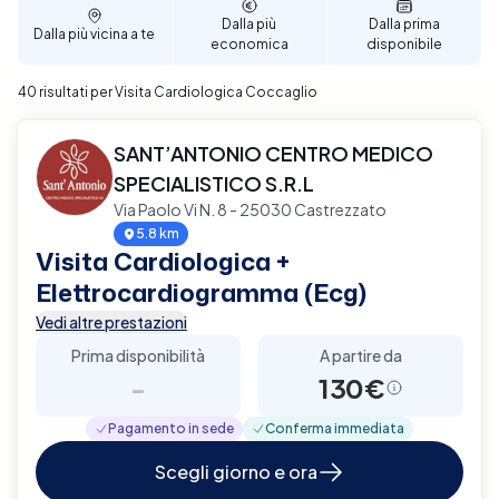
per garantire un supporto diagnostico completo e
Dalla più
Dalla prima
Dalla più vicina a te
affidabile per la tua salute cardiaca a Coccaglio.
economica
disponibile
40 risultati per Visita Cardiologica Coccaglio
SANT’ANTONIO CENTRO MEDICO
SPECIALISTICO S.R.L
Via Paolo Vi N. 8 - 25030 Castrezzato
5.8 km
Visita Cardiologica +
Elettrocardiogramma (Ecg)
Vedi altre prestazioni
Prima disponibilità
A partire da
-
130€
Pagamento in sede
Conferma immediata
Scegli giorno e ora