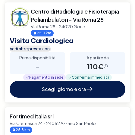
Centro di Radiologia e Fisioterapia
Poliambulatori - Via Roma 28
Via Roma 28 - 24020 Gorle
25.0 km
Visita Cardiologica
Vedi altre prestazioni
Prima disponibilità
A partire da
-
110€
Pagamento in sede
Conferma immediata
Scegli giorno e ora
Fortimed Italia srl
Via Cremasca 24 - 24052 Azzano San Paolo
25.8 km