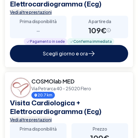
Elettrocardiogramma (Ecg)
Vedi altre prestazioni
Prima disponibilità
A partire da
-
109€
Pagamento in sede
Conferma immediata
Scegli giorno e ora
COSMOlab MED
Via Petrarca 40 - 25020 Flero
20.7 km
Visita Cardiologica +
Elettrocardiogramma (Ecg)
Vedi altre prestazioni
Prima disponibilità
Prezzo
-
100€